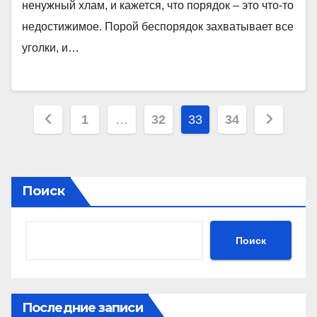
ненужный хлам, и кажется, что порядок – это что-то
недостижимое. Порой беспорядок захватывает все
уголки, и…
Пагинация
1
…
32
33
34
записей
Поиск
Поиск
Последние записи