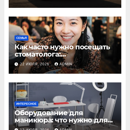
резина или полиуретан
СЕМЬЯ
Как часто нужно посещать
стоматолога:
рекомендации для
22 ИЮЛЯ, 2026
ADMIN
здоровья зубов
ИНТЕРЕСНОЕ
Оборудование для
маникюра: что нужно для
идеального маникюра