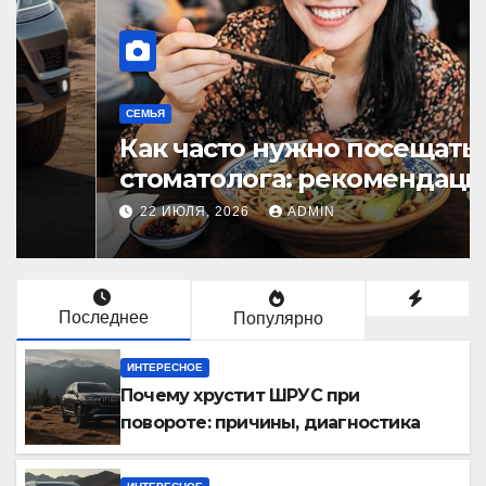
СЕМЬЯ
Как часто нужно посещать
стоматолога: рекомендации
для здоровья зубов
22 ИЮЛЯ, 2026
ADMIN
Последнее
Популярно
ИНТЕРЕСНОЕ
Почему хрустит ШРУС при
повороте: причины, диагностика