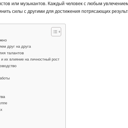
тистов или музыкантов. Каждый человек с любым увлечением
нить силы с другими для достижения потрясающих результ
ажно
яем друг на друга
тия талантов
 и их влияние на личностный рост
ководство
работы
тва
уппе
ах