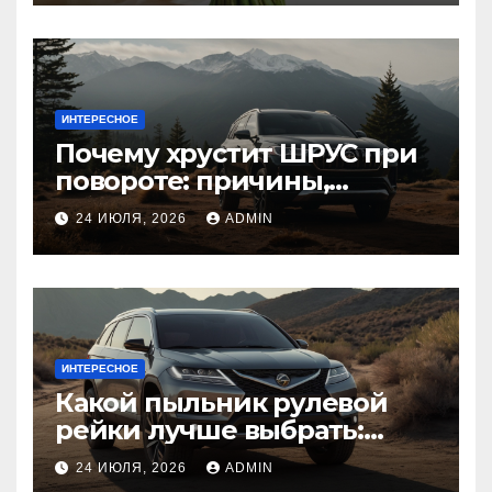
ИНТЕРЕСНОЕ
Почему хрустит ШРУС при
повороте: причины,
диагностика
24 ИЮЛЯ, 2026
ADMIN
ИНТЕРЕСНОЕ
Какой пыльник рулевой
рейки лучше выбрать:
оригинальный или аналог,
24 ИЮЛЯ, 2026
ADMIN
резина или полиуретан