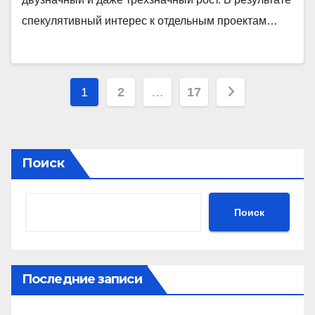
спекулятивный интерес к отдельным проектам…
Пагинация
1
2
…
17
записей
Поиск
Поиск
Последние записи