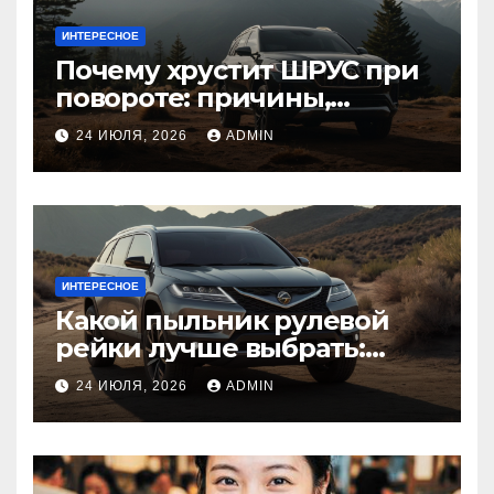
ИНТЕРЕСНОЕ
Почему хрустит ШРУС при
повороте: причины,
диагностика
24 ИЮЛЯ, 2026
ADMIN
ИНТЕРЕСНОЕ
Какой пыльник рулевой
рейки лучше выбрать:
оригинальный или аналог,
24 ИЮЛЯ, 2026
ADMIN
резина или полиуретан