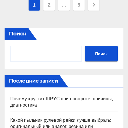
Пагинация
1
2
…
5
записей
Поиск
Поиск
Последние записи
Почему хрустит ШРУС при повороте: причины,
диагностика
Какой пыльник рулевой рейки лучше выбрать:
оригинальный или аналог, резина или