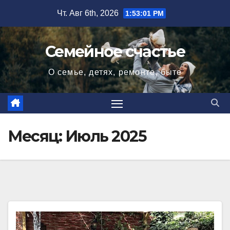
Перейти
Чт. Авг 6th, 2026
1:53:02 PM
к
содержимому
Семейное счастье
О семье, детях, ремонте, быте
Месяц:
Июль 2025