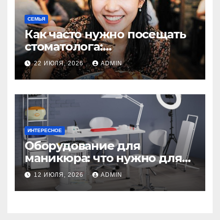
СЕМЬЯ
Как часто нужно посещать
стоматолога:
рекомендации для
22 ИЮЛЯ, 2026
ADMIN
здоровья зубов
ИНТЕРЕСНОЕ
Оборудование для
маникюра: что нужно для
идеального маникюра
12 ИЮЛЯ, 2026
ADMIN