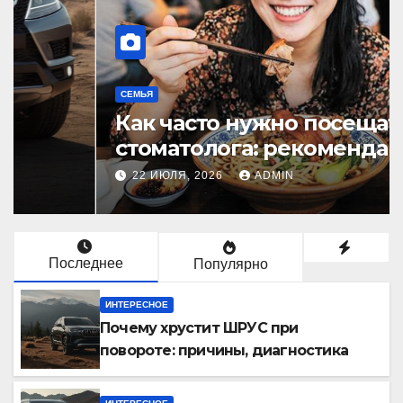
СЕМЬЯ
Как часто нужно посещать
стоматолога: рекомендации
для здоровья зубов
22 ИЮЛЯ, 2026
ADMIN
Последнее
Популярно
ИНТЕРЕСНОЕ
Почему хрустит ШРУС при
повороте: причины, диагностика