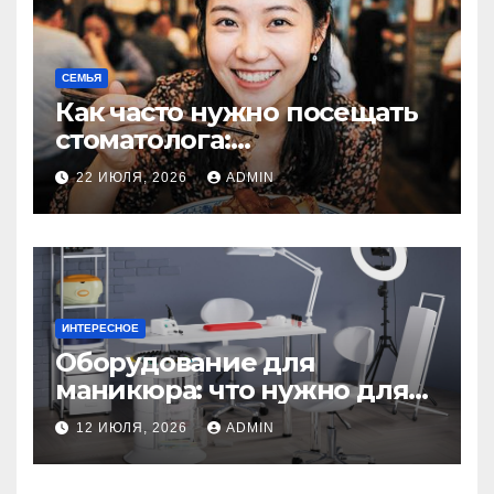
СЕМЬЯ
Как часто нужно посещать
стоматолога:
рекомендации для
22 ИЮЛЯ, 2026
ADMIN
здоровья зубов
ИНТЕРЕСНОЕ
Оборудование для
маникюра: что нужно для
идеального маникюра
12 ИЮЛЯ, 2026
ADMIN