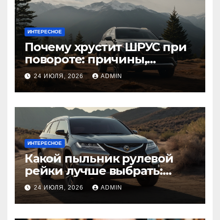
ИНТЕРЕСНОЕ
Почему хрустит ШРУС при
повороте: причины,
диагностика
24 ИЮЛЯ, 2026
ADMIN
ИНТЕРЕСНОЕ
Какой пыльник рулевой
рейки лучше выбрать:
оригинальный или аналог,
24 ИЮЛЯ, 2026
ADMIN
резина или полиуретан