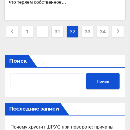
что теряем собственное…
Пагинация
1
…
31
32
33
34
записей
Поиск
Поиск
Последние записи
Почему хрустит ШРУС при повороте: причины,