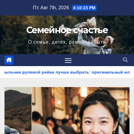
Перейти
Пт. Авг 7th, 2026
4:10:24 PM
к
содержимому
Семейное счастье
О семье, детях, ремонте, быте
вой рейки лучше выбрать: оригинальный или аналог, резина 