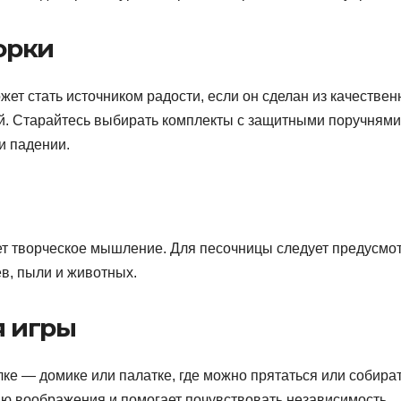
горки
ет стать источником радости, если он сделан из качестве
й. Старайтесь выбирать комплекты с защитными поручнями
и падении.
ет творческое мышление. Для песочницы следует предусмо
в, пыли и животных.
я игры
ке — домике или палатке, где можно прятаться или собира
ию воображения и помогает почувствовать независимость.