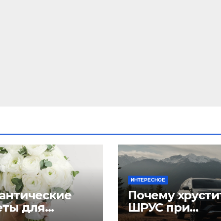
ИНТЕРЕСНОЕ
антические
Почему хрусти
еты для
ШРУС при
дьбы
повороте: