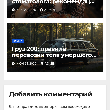
стоматолога: рекомендации
для здоровья зубов
ИЮЛ 22, 2026
ADMIN
СЕМЬЯ
Груз 200: правила
перевозки тела умершего
по России и за границу
ИЮН 24, 2026
ADMIN
Добавить комментарий
Для отправки комментария вам необходимо