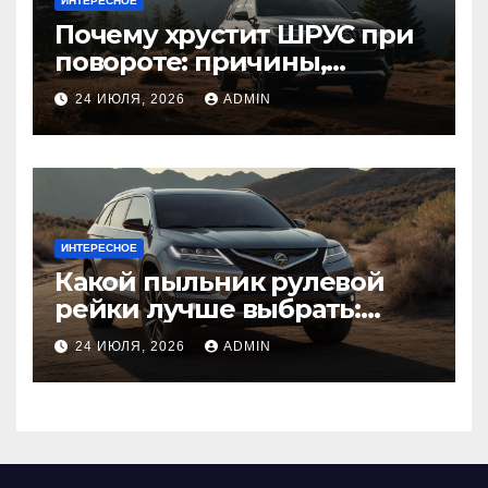
ИНТЕРЕСНОЕ
Почему хрустит ШРУС при
повороте: причины,
диагностика
24 ИЮЛЯ, 2026
ADMIN
ИНТЕРЕСНОЕ
Какой пыльник рулевой
рейки лучше выбрать:
оригинальный или аналог,
24 ИЮЛЯ, 2026
ADMIN
резина или полиуретан