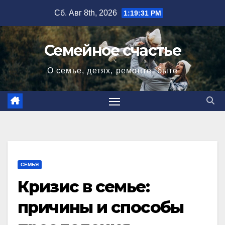
Перейти
Сб. Авг 8th, 2026
1:19:32 PM
к
содержимому
Семейное счастье
О семье, детях, ремонте, быте
СЕМЬЯ
Кризис в семье:
причины и способы