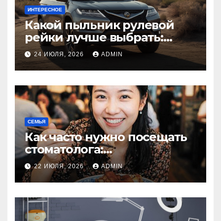
ИНТЕРЕСНОЕ
Какой пыльник рулевой
рейки лучше выбрать:
оригинальный или аналог,
24 ИЮЛЯ, 2026
ADMIN
резина или полиуретан
СЕМЬЯ
Как часто нужно посещать
стоматолога:
рекомендации для
22 ИЮЛЯ, 2026
ADMIN
здоровья зубов