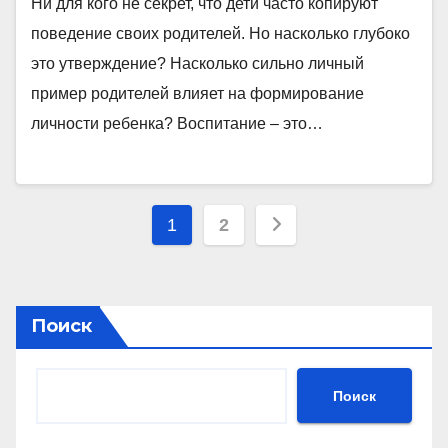
Ни для кого не секрет, что дети часто копируют
поведение своих родителей. Но насколько глубоко
это утверждение? Насколько сильно личный
пример родителей влияет на формирование
личности ребенка? Воспитание – это…
Пагинация
1
2
записей
Поиск
Поиск