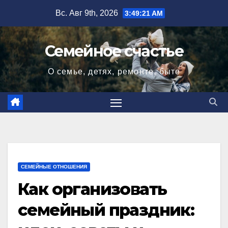
Перейти
Вс. Авг 9th, 2026
3:49:23 AM
к
содержимому
Семейное счастье
О семье, детях, ремонте, быте
СЕМЕЙНЫЕ ОТНОШЕНИЯ
Как организовать
семейный праздник: