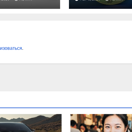
вки
максимума за 5
лет
изоваться
.