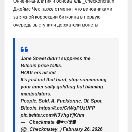
Ончейн-аналитик и основатель _checkonchain
Джеймс Чек также отметил, что виновниками
затяжной коррекции биткоина в первую
очередь выступили держатели монеты.
Jane Street didn't suppress the
Bitcoin price folks.
HODLers all did.
It's just not that hard, stop summoning
your inner salty goldbug but blaming
manipulators.
People. Sold. A. Fucktonne. Of. Spot.
Bitcoin. https://t.co/CrWgPUzUFP
pic.twitter.com/N3VhgYjKhm
— _Checkmate 🟠🔑⚡☢️🛢️
(@_Checkmatey_) February 26, 2026