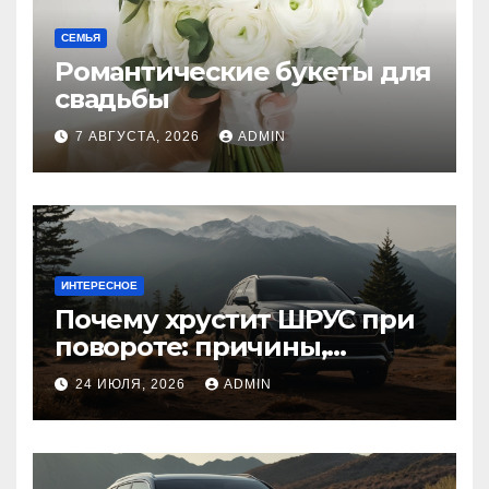
СЕМЬЯ
Романтические букеты для
свадьбы
7 АВГУСТА, 2026
ADMIN
ИНТЕРЕСНОЕ
Почему хрустит ШРУС при
повороте: причины,
диагностика
24 ИЮЛЯ, 2026
ADMIN