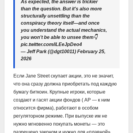
As expected, the answer is trickier
than the question. But it's also more
structurally unsettling than the
conspiracy theory itself—and once
you understand the actual mechanics,
you won't be able to unsee them👇
pic.twitter.com/iLEeJpDeo4
— Jeff Park (@dgt10011) February 25,
2026
Если Jane Street скупает акции, это не значит,
что она сразу должна приобретать под каждую
бумагу биткоин. Крупные игроки, которые
создают и гасят акции фондов ( AP — к ним
относится фирма), работают в особом
регуляторном режиме. При выпуске им не
нужно мгновенно покупать монеты — это
разрешено законом и нужно для «плавной»