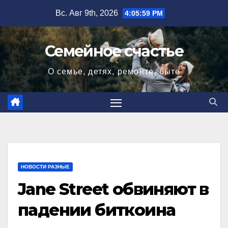
Перейти
Вс. Авг 9th, 2026
4:06:00 PM
к
содержимому
Семейное счастье
О семье, детях, ремонте, быте
НОВОСТИ РАЗНЫЕ
Jane Street обвиняют в
падении биткоина