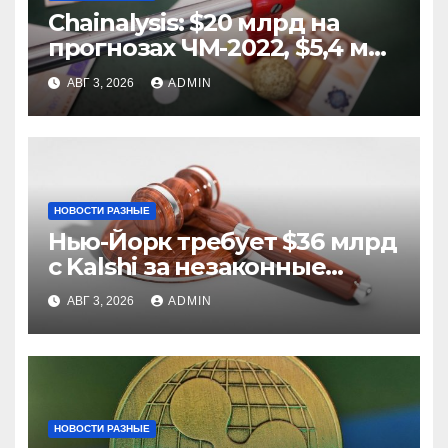
Chainalysis: $20 млрд на
прогнозах ЧМ-2022, $5,4 млн
из них незаконные
АВГ 3, 2026
ADMIN
НОВОСТИ РАЗНЫЕ
Нью-Йорк требует $36 млрд
с Kalshi за незаконные
ставки
АВГ 3, 2026
ADMIN
НОВОСТИ РАЗНЫЕ