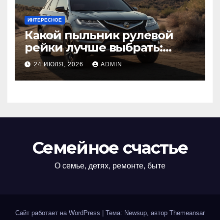
ИНТЕРЕСНОЕ
Какой пыльник рулевой
рейки лучше выбрать:
оригинальный или аналог,
24 ИЮЛЯ, 2026
ADMIN
резина или полиуретан
Семейное счастье
О семье, детях, ремонте, быте
Сайт работает на WordPress
|
Тема: Newsup, автор
Themeansar