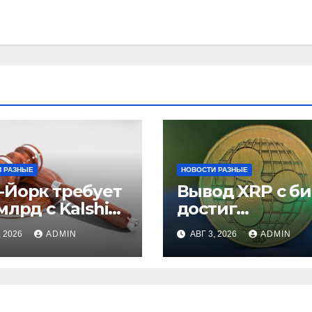
 РАЗНЫЕ
НОВОСТИ РАЗНЫЕ
-Йорк требует
Вывод XRP с б
млрд с Kalshi
достиг
незаконные
рекордного
, 2026
ADMIN
АВГ 3, 2026
ADMIN
вки
максимума за 5
лет