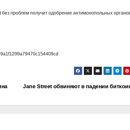
nt без проблем получит одобрение антимонопольных органо
6/69a1f1299a79470c154409cd
ина
Jane Street обвиняют в падении битко