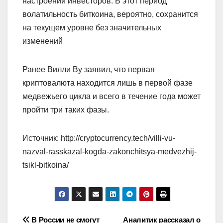
настроений инвесторов. В этот период
волатильность биткоина, вероятно, сохранится
на текущем уровне без значительных
изменений
Ранее Вилли Ву заявил, что первая
криптовалюта находится лишь в первой фазе
медвежьего цикла и всего в течение года может
пройти три таких фазы.
Источник: http://cryptocurrency.tech/villi-vu-
nazval-rasskazal-kogda-zakonchitsya-medvezhij-
tsikl-bitkoina/
Навигация
В России не смогут
Аналитик рассказал о