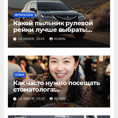
ИНТЕРЕСНОЕ
Какой пыльник рулевой
рейки лучше выбрать:
оригинальный или аналог,
24 ИЮЛЯ, 2026
ADMIN
резина или полиуретан
СЕМЬЯ
Как часто нужно посещать
стоматолога:
рекомендации для
22 ИЮЛЯ, 2026
ADMIN
здоровья зубов