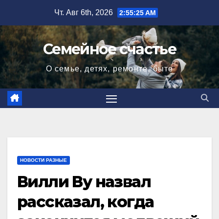
Перейти
Чт. Авг 6th, 2026
2:55:26 AM
к
содержимому
Семейное счастье
О семье, детях, ремонте, быте
НОВОСТИ РАЗНЫЕ
Вилли Ву назвал
рассказал, когда