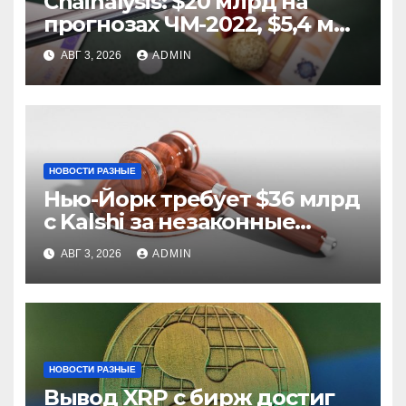
Chainalysis: $20 млрд на
прогнозах ЧМ-2022, $5,4 млн
из них незаконные
АВГ 3, 2026
ADMIN
НОВОСТИ РАЗНЫЕ
Нью-Йорк требует $36 млрд
с Kalshi за незаконные
ставки
АВГ 3, 2026
ADMIN
НОВОСТИ РАЗНЫЕ
Вывод XRP с бирж достиг