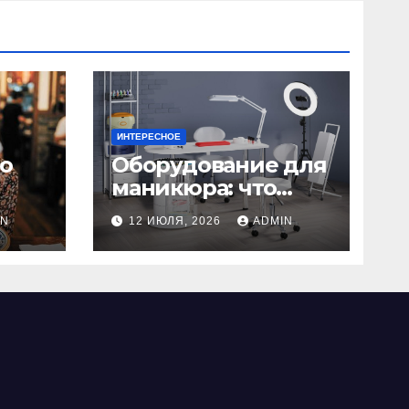
ИНТЕРЕСНОЕ
но
Оборудование для
маникюра: что
нужно для
IN
12 ИЮЛЯ, 2026
ADMIN
 для
идеального
в
маникюра