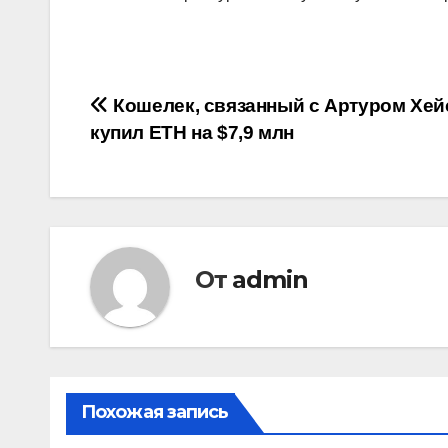
Навигация
Кошелек, связанный с Артуром Хей
купил ETH на $7,9 млн
по
записям
От
admin
Похожая запись