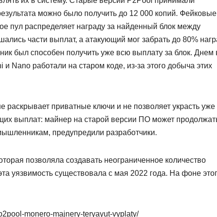
влять их в систему. Старые версии P2Pool принимали
езультата можно было получить до 12 000 копий. Фейковые
ое пул распределяет награду за найденный блок между
шались части выплат, а атакующий мог забрать до 80% нагр
к был способен получить уже всю выплату за блок. Днем 
 и Nano работали на старом коде, из‑за этого добыча этих
не раскрывает приватные ключи и не позволяет украсть уже
ущих выплат: майнер на старой версии ПО может продолжат
оумышленникам, предупредили разработчики.
которая позволяла создавать неограниченное количество
та уязвимость существовала с мая 2022 года. На фоне это
-p2pool-monero-majnery-teryayut-vyplaty/