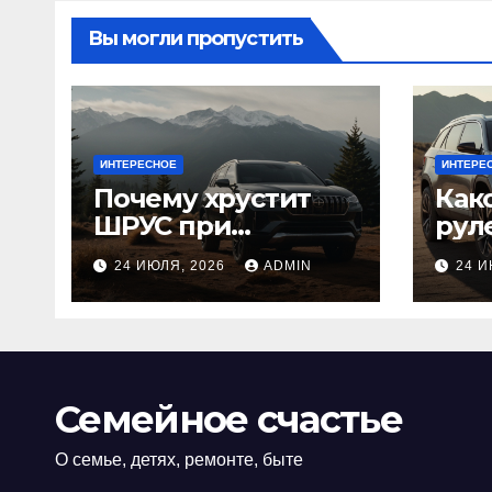
Вы могли пропустить
ИНТЕРЕСНОЕ
ИНТЕРЕ
Почему хрустит
Как
ШРУС при
рул
повороте:
луч
24 ИЮЛЯ, 2026
ADMIN
24 И
причины,
ори
диагностика
или
или
Семейное счастье
О семье, детях, ремонте, быте