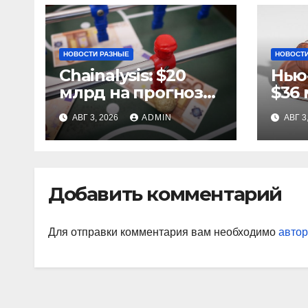
НОВОСТИ РАЗНЫЕ
НОВОСТИ
Chainalysis: $20
Нью
млрд на прогнозах
$36 
ЧМ-2022, $5,4 млн
за 
АВГ 3, 2026
ADMIN
АВГ 3
из них незаконные
ста
Добавить комментарий
Для отправки комментария вам необходимо
автор