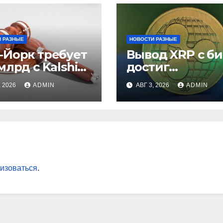
 РАЗНЫЕ
НОВОСТИ РАЗНЫЕ
-Йорк требует
Вывод XRP с б
млрд с Kalshi
достиг
незаконные
рекордного
, 2026
ADMIN
АВГ 3, 2026
ADMIN
вки
максимума за 5
лет
изоваться
.