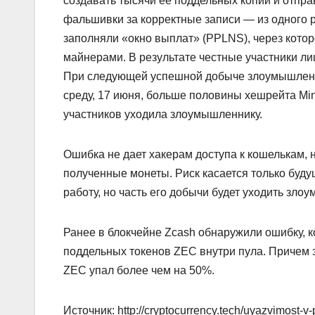
создавать тысячи ее поддельных копий и отпра
фальшивки за корректные записи — из одного р
заполняли «окно выплат» (PPLNS), через котор
майнерами. В результате честные участники ли
При следующей успешной добыче злоумышленни
среду, 17 июня, больше половины хешрейта Mini
участников уходила злоумышленнику.
Ошибка не дает хакерам доступа к кошелькам, 
полученные монеты. Риск касается только буд
работу, но часть его добычи будет уходить зл
Ранее в блокчейне Zcash обнаружили ошибку, 
поддельных токенов ZEC внутри пула. Причем э
ZEC упал более чем на 50%.
Источник: http://cryptocurrency.tech/uyazvimost-v