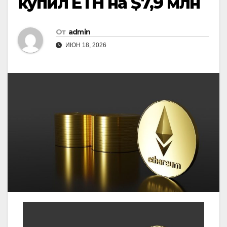
купил ETH на $7,9 млн
От
admin
ИЮН 18, 2026