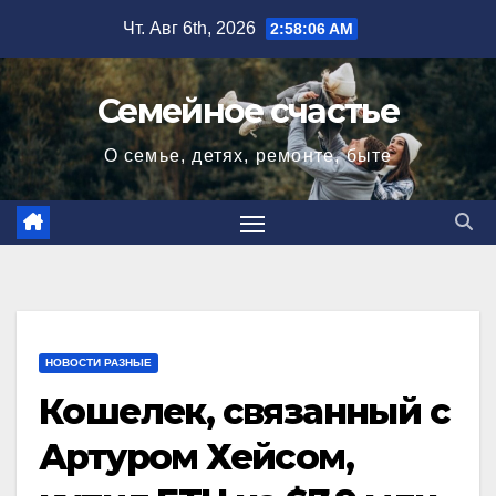
Перейти
Чт. Авг 6th, 2026
2:58:07 AM
к
содержимому
Семейное счастье
О семье, детях, ремонте, быте
НОВОСТИ РАЗНЫЕ
Кошелек, связанный с
Артуром Хейсом,