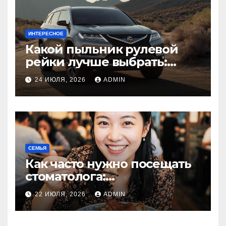
ИНТЕРЕСНОЕ
Какой пыльник рулевой
рейки лучше выбрать:
оригинальный или аналог,
24 ИЮЛЯ, 2026
ADMIN
резина или полиуретан
СЕМЬЯ
Как часто нужно посещать
стоматолога:
рекомендации для
22 ИЮЛЯ, 2026
ADMIN
здоровья зубов