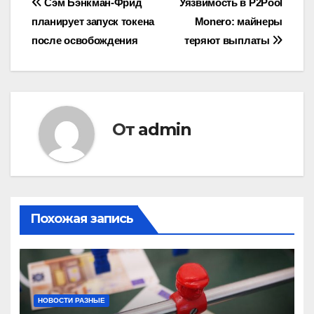
Навигация
Сэм Бэнкман-Фрид
Уязвимость в P2Pool
планирует запуск токена
Monero: майнеры
по
после освобождения
теряют выплаты
записям
От
admin
Похожая запись
НОВОСТИ РАЗНЫЕ