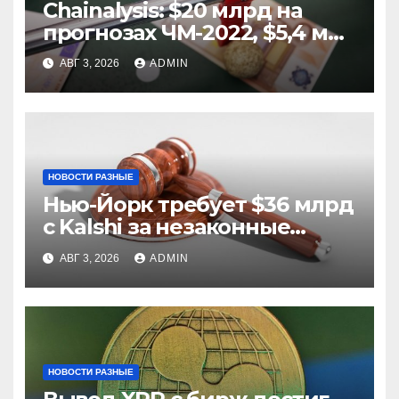
Chainalysis: $20 млрд на
прогнозах ЧМ-2022, $5,4 млн
из них незаконные
АВГ 3, 2026
ADMIN
НОВОСТИ РАЗНЫЕ
Нью-Йорк требует $36 млрд
с Kalshi за незаконные
ставки
АВГ 3, 2026
ADMIN
НОВОСТИ РАЗНЫЕ