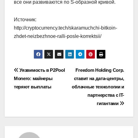
все они развиваются по S-образной кривой.
Источник:
http://cryptocurrency.tech/skaramuchchi-bitkoin-
zhdet-neizbezhnoe-ralli-posle-korrektsii/
Навигация
Уязвимость в P2Pool
Freedom Holding Corp.
Monero: майнеры
ставит на дата-центры,
по
теряют выплаты
облачные технологии и
записям
партнерства с IT-
гигантами