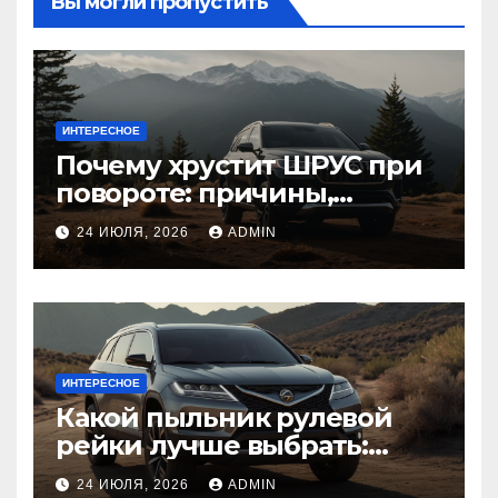
Вы могли пропустить
ИНТЕРЕСНОЕ
Почему хрустит ШРУС при
повороте: причины,
диагностика
24 ИЮЛЯ, 2026
ADMIN
ИНТЕРЕСНОЕ
Какой пыльник рулевой
рейки лучше выбрать:
оригинальный или аналог,
24 ИЮЛЯ, 2026
ADMIN