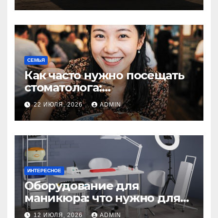
резина или полиуретан
СЕМЬЯ
Как часто нужно посещать
стоматолога:
рекомендации для
22 ИЮЛЯ, 2026
ADMIN
здоровья зубов
ИНТЕРЕСНОЕ
Оборудование для
маникюра: что нужно для
идеального маникюра
12 ИЮЛЯ, 2026
ADMIN