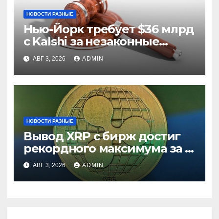
НОВОСТИ РАЗНЫЕ
Нью-Йорк требует $36 млрд
с Kalshi за незаконные
ставки
АВГ 3, 2026
ADMIN
НОВОСТИ РАЗНЫЕ
Вывод XRP с бирж достиг
рекордного максимума за 5
лет
АВГ 3, 2026
ADMIN