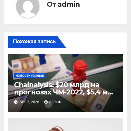
От
admin
Похожая запись
НОВОСТИ РАЗНЫЕ
Chainalysis: $20 млрд на
прогнозах ЧМ-2022, $5,4 млн
из них незаконные
АВГ 3, 2026
ADMIN