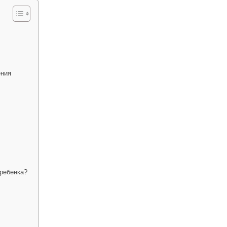
ения
 ребенка?