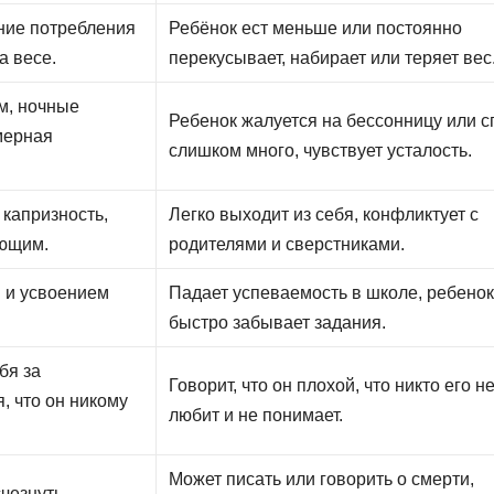
ние потребления
Ребёнок ест меньше или постоянно
а весе.
перекусывает, набирает или теряет вес
м, ночные
Ребенок жалуется на бессонницу или с
мерная
слишком много, чувствует усталость.
капризность,
Легко выходит из себя, конфликтует с
ающим.
родителями и сверстниками.
 и усвоением
Падает успеваемость в школе, ребено
быстро забывает задания.
бя за
Говорит, что он плохой, что никто его н
, что он никому
любит и не понимает.
Может писать или говорить о смерти,
чезнуть,