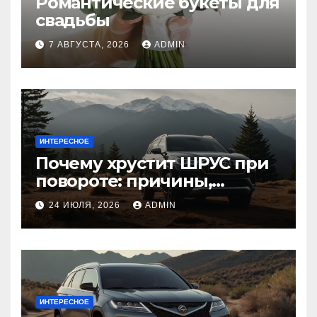
Романтические букеты для
свадьбы
7 АВГУСТА, 2026
ADMIN
ИНТЕРЕСНОЕ
Почему хрустит ШРУС при
повороте: причины,
диагностика
24 ИЮЛЯ, 2026
ADMIN
ИНТЕРЕСНОЕ