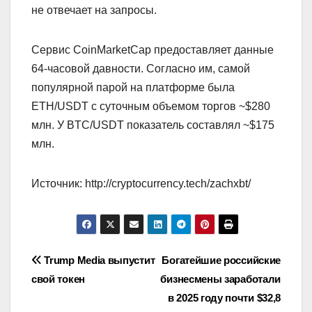
не отвечает на запросы.
Сервис CoinMarketCap предоставляет данные
64-часовой давности. Согласно им, самой
популярной парой на платформе была
ETH/USDT с суточным объемом торгов ~$280
млн. У BTC/USDT показатель составлял ~$175
млн.
Источник: http://cryptocurrency.tech/zachxbt/
Навигация
Trump Media выпустит
Богатейшие российские
свой токен
бизнесмены заработали
по
в 2025 году почти $32,8