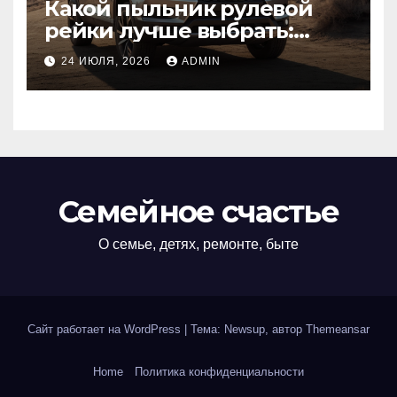
Какой пыльник рулевой
рейки лучше выбрать:
оригинальный или аналог,
24 ИЮЛЯ, 2026
ADMIN
резина или полиуретан
Семейное счастье
О семье, детях, ремонте, быте
Сайт работает на WordPress
|
Тема: Newsup, автор
Themeansar
Home
Политика конфиденциальности