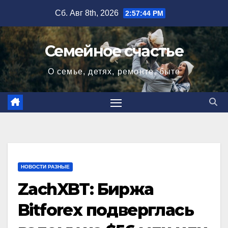
Перейти
Сб. Авг 8th, 2026
2:57:45 PM
к
содержимому
Семейное счастье
О семье, детях, ремонте, быте
НОВОСТИ РАЗНЫЕ
ZachXBT: Биржа
Bitforex подверглась