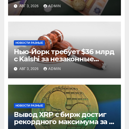
из них незаконные
АВГ 3, 2026
ADMIN
НОВОСТИ РАЗНЫЕ
Нью-Йорк требует $36 млрд
с Kalshi за незаконные
ставки
АВГ 3, 2026
ADMIN
НОВОСТИ РАЗНЫЕ
Вывод XRP с бирж достиг
рекордного максимума за 5
лет