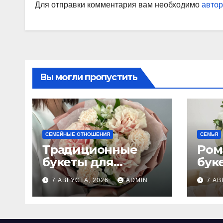
Для отправки комментария вам необходимо
автор
Вы могли пропустить
СЕМЕЙНЫЕ ОТНОШЕНИЯ
СЕМЬЯ
Традиционные
Ром
букеты для
бук
женщин
сва
7 АВГУСТА, 2026
ADMIN
7 АВ