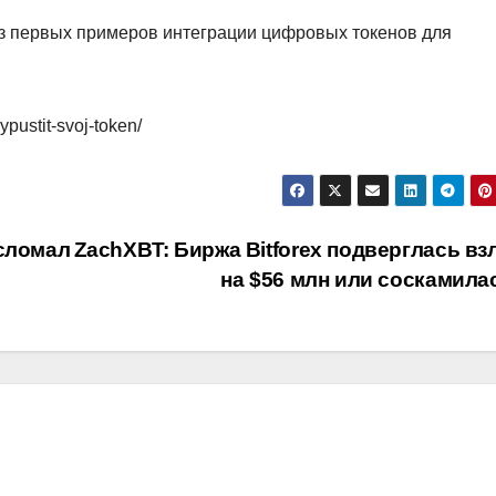
 из первых примеров интеграции цифровых токенов для
ypustit-svoj-token/
 сломал
ZachXBT: Биржа Bitforex подверглась вз
на $56 млн или соскамил