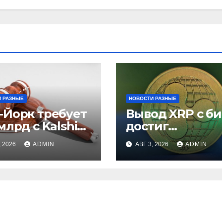
 РАЗНЫЕ
НОВОСТИ РАЗНЫЕ
-Йорк требует
Вывод XRP с б
млрд с Kalshi
достиг
незаконные
рекордного
, 2026
ADMIN
АВГ 3, 2026
ADMIN
вки
максимума за 5
лет