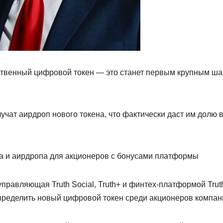
ственный цифровой токен — это станет первым крупным ш
учат аирдроп нового токена, что фактически даст им долю 
на и аирдропа для акционеров с бонусами платформы
управляющая Truth Social, Truth+ и финтех-платформой Truth
спределить новый цифровой токен среди акционеров компан