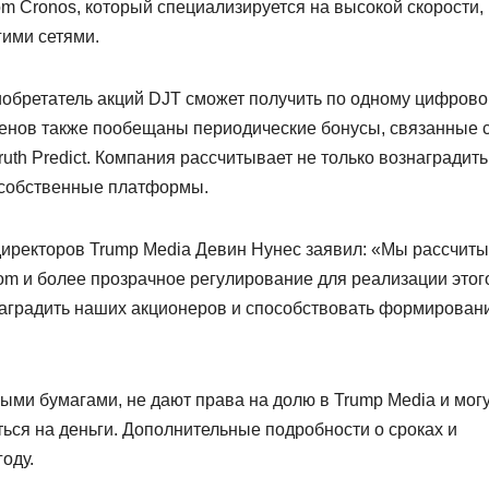
om Cronos, который специализируется на высокой скорости,
гими сетями.
обретатель акций DJT сможет получить по одному цифров
кенов также пообещаны периодические бонусы, связанные 
Truth Predict. Компания рассчитывает не только вознаградить
в собственные платформы.
директоров Trump Media Девин Нунес заявил: «Мы рассчит
com и более прозрачное регулирование для реализации этог
наградить наших акционеров и способствовать формирован
ыми бумагами, не дают права на долю в Trump Media и мог
ься на деньги. Дополнительные подробности о сроках и
оду.