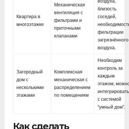
воздуха,
Механическая
близость
вентиляция с
Квартира в
соседей,
фильтрами и
многоэтажке
необходимост
приточными
фильтрации
клапанами
загрязнённого
воздуха.
Необходим
контроль за
Загородный
Комплексная
каждым
дом с
механическая с
этажом, можн
несколькими
распределением
интегрироват
этажами
по помещениям
с системой
“умный дом”.
Как сделать