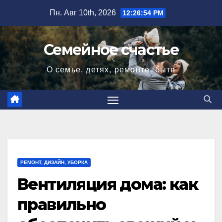
Перейти
Пн. Авг 10th, 2026
12:26:56 PM
к
содержимому
Семейное счастье
О семье, детях, ремонте, быте
РЕМОНТ, ДИЗАЙН, УБОРКА
Вентиляция дома: как
правильно