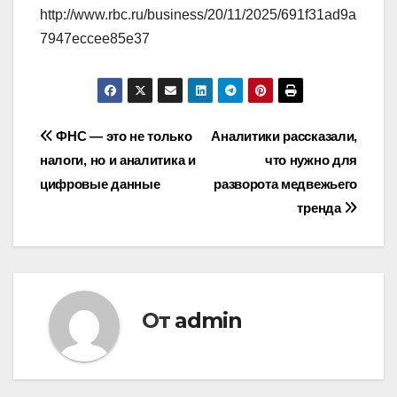
http://www.rbc.ru/business/20/11/2025/691f31ad9a
7947eccee85e37
Навигация
ФНС — это не только
Аналитики рассказали,
налоги, но и аналитика и
что нужно для
по
цифровые данные
разворота медвежьего
записям
тренда
От
admin