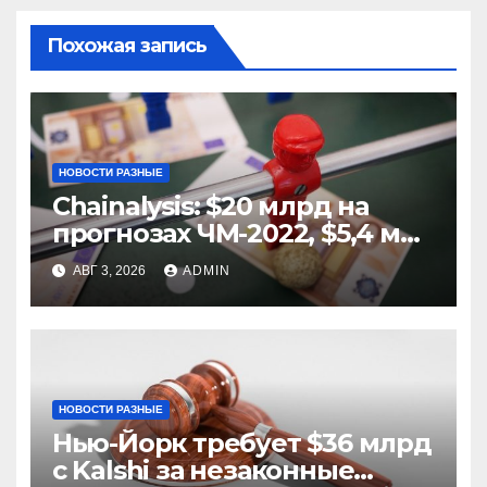
Похожая запись
НОВОСТИ РАЗНЫЕ
Chainalysis: $20 млрд на
прогнозах ЧМ-2022, $5,4 млн
из них незаконные
АВГ 3, 2026
ADMIN
НОВОСТИ РАЗНЫЕ
Нью-Йорк требует $36 млрд
с Kalshi за незаконные