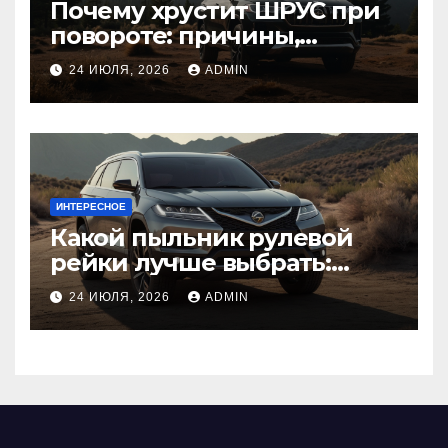
Почему хрустит ШРУС при
повороте: причины,
диагностика
24 ИЮЛЯ, 2026
ADMIN
ИНТЕРЕСНОЕ
Какой пыльник рулевой
рейки лучше выбрать:
оригинальный или аналог,
24 ИЮЛЯ, 2026
ADMIN
резина или полиуретан