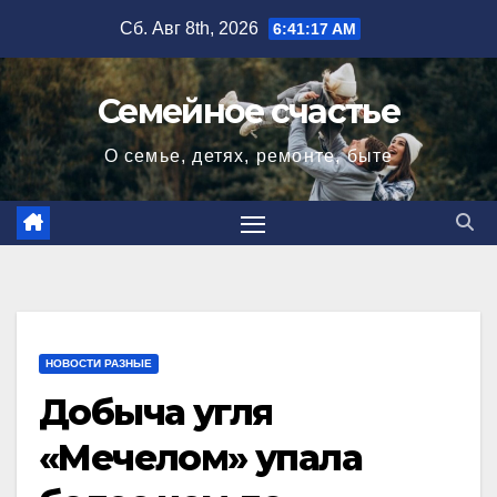
Перейти
Сб. Авг 8th, 2026
6:41:18 AM
к
содержимому
Семейное счастье
О семье, детях, ремонте, быте
НОВОСТИ РАЗНЫЕ
Добыча угля
«Мечелом» упала