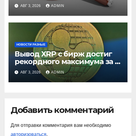
ставки
АВГ 3, 2026
ADMIN
НОВОСТИ РАЗНЫЕ
Вывод XRP с бирж достиг
рекордного максимума за 5
лет
АВГ 3, 2026
ADMIN
Добавить комментарий
Для отправки комментария вам необходимо
авторизоваться
.