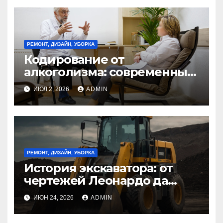
РЕМОНТ, ДИЗАЙН, УБОРКА
Кодирование от
алкоголизма: современные
методы и эффективность
ИЮЛ 2, 2026
ADMIN
РЕМОНТ, ДИЗАЙН, УБОРКА
История экскаватора: от
чертежей Леонардо да
Винчи до гидравлических
ИЮН 24, 2026
ADMIN
машин