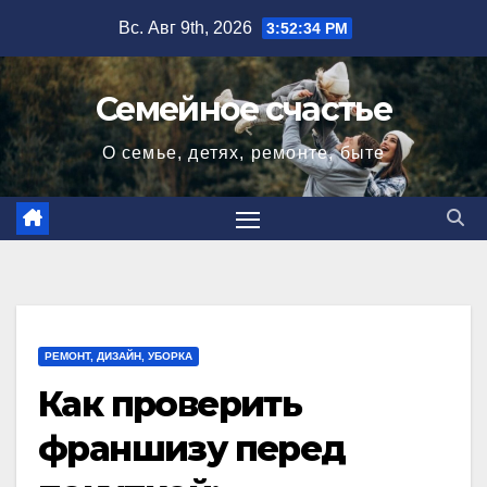
Перейти
Вс. Авг 9th, 2026
3:52:36 PM
к
содержимому
Семейное счастье
О семье, детях, ремонте, быте
РЕМОНТ, ДИЗАЙН, УБОРКА
Как проверить
франшизу перед