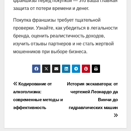
франшизы перед покупкой — это ваша главная
защита от потери времени и денег.
Покупка франшизы требует тщательной
проверки. Узнайте, как убедиться в легальности
бренда, оценить реалистичность доходов,
изучить отзывы партнеров и не стать жертвой
мошенников при выборе бизнеса.
Навигация
Кодирование от
История экскаватора: от
алкоголизма:
чертежей Леонардо да
по
современные методы и
Винчи до
записям
эффективность
гидравлических машин