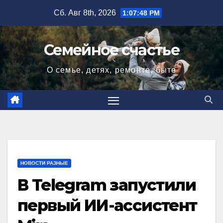
Перейти
Сб. Авг 8th, 2026
1:07:49 PM
к
содержимому
Семейное счастье
О семье, детях, ремонте, быте
НОВОСТИ РАЗНЫЕ
В Telegram запустили
первый ИИ-ассистент