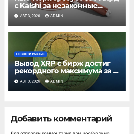
с Kalshi за незаконные
ставки
АВГ 3, 2026
ADMIN
НОВОСТИ РАЗНЫЕ
Вывод XRP с бирж достиг
рекордного максимума за 5
лет
АВГ 3, 2026
ADMIN
Добавить комментарий
Для отправки комментария вам необходимо