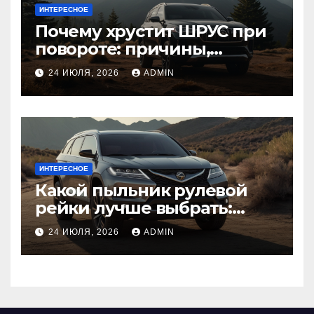
ИНТЕРЕСНОЕ
Почему хрустит ШРУС при
повороте: причины,
диагностика
24 ИЮЛЯ, 2026
ADMIN
ИНТЕРЕСНОЕ
Какой пыльник рулевой
рейки лучше выбрать:
оригинальный или аналог,
24 ИЮЛЯ, 2026
ADMIN
резина или полиуретан