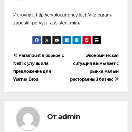
Источник: http://cryptocurrency.tech/v-telegram-
zapustili-pervyj-ii-assistent-mira/
Навигация
Paramount в борьбе с
Экономическая
Netflix улучшила
ситуация вымывает с
по
предложение для
рынка малый
записям
Warner Bros.
ресторанный бизнес
От
admin