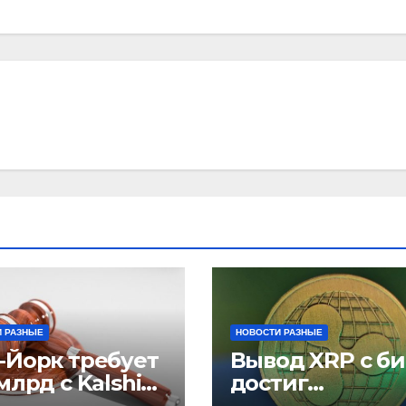
 РАЗНЫЕ
НОВОСТИ РАЗНЫЕ
-Йорк требует
Вывод XRP с б
млрд с Kalshi
достиг
незаконные
рекордного