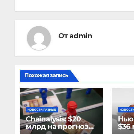
записям
От
admin
Похожая запись
НОВОСТИ РАЗНЫЕ
НОВОСТИ
Chainalysis: $20
Нью
млрд на прогнозах
$36 
ЧМ-2022, $5,4 млн
за 