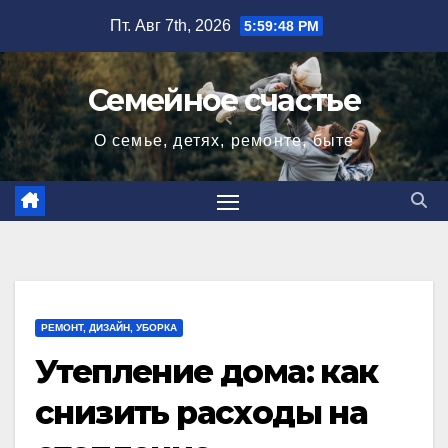
Перейти
Пт. Авг 7th, 2026
5:59:49 PM
к
содержимому
Семейное счастье
О семье, детях, ремонте, быте
РЕМОНТ, ДИЗАЙН, УБОРКА
Утепление дома: как
снизить расходы на