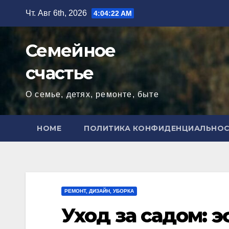
Перейти
Чт. Авг 6th, 2026
4:04:23 AM
к
содержимому
Семейное
счастье
О семье, детях, ремонте, быте
HOME
ПОЛИТИКА КОНФИДЕНЦИАЛЬНО
РЕМОНТ, ДИЗАЙН, УБОРКА
Уход за садом: 