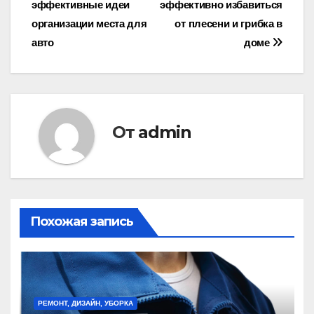
эффективные идеи
эффективно избавиться
по
организации места для
от плесени и грибка в
записям
авто
доме
От
admin
Похожая запись
РЕМОНТ, ДИЗАЙН, УБОРКА