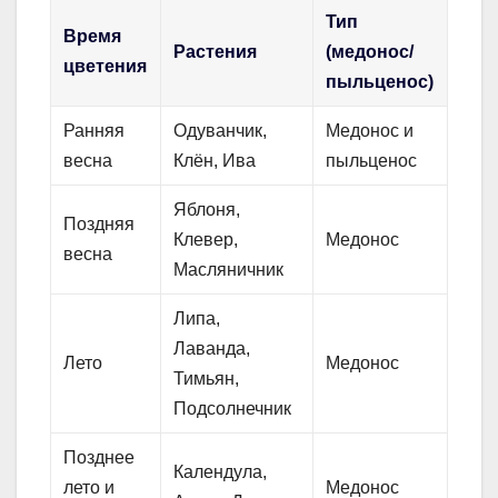
Тип
Время
Растения
(медонос/
цветения
пыльценос)
Ранняя
Одуванчик,
Медонос и
весна
Клён, Ива
пыльценос
Яблоня,
Поздняя
Клевер,
Медонос
весна
Масляничник
Липа,
Лаванда,
Лето
Медонос
Тимьян,
Подсолнечник
Позднее
Календула,
лето и
Медонос