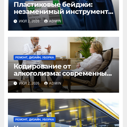
Пластиковые бейджи:
незаменимый инструмент
идентификации в
ИЮЛ 2, 2026
ADMIN
современном бизнесе
РЕМОНТ, ДИЗАЙН, УБОРКА
Кодирование от
алкоголизма: современные
методы и эффективность
ИЮЛ 2, 2026
ADMIN
РЕМОНТ, ДИЗАЙН, УБОРКА