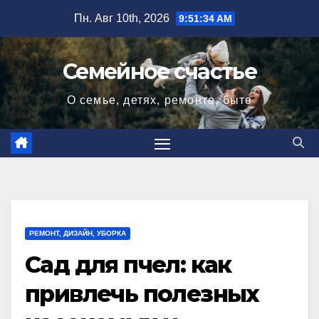
Перейти
Пн. Авг 10th, 2026
9:51:35 AM
к
содержимому
Семейное счастье
О семье, детях, ремонте, быте
РЕМОНТ, ДИЗАЙН, УБОРКА
Сад для пчел: как
привлечь полезных