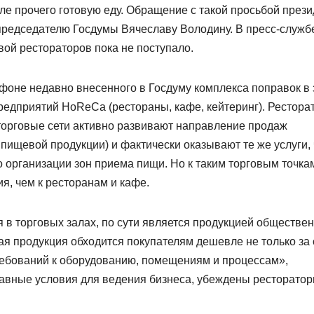
ле прочего готовую еду. Обращение с такой просьбой прези
председателю Госдумы Вячеславу Володину. В пресс-служб
ой рестораторов пока не поступало.
оне недавно внесенного в Госдуму комплекса поправок в 
предприятий HoReCa (рестораны, кафе, кейтеринг). Рестора
 торговые сети активно развивают направление продаж
 пищевой продукции) и фактически оказывают те же услуги, 
 организации зон приема пищи. Но к таким торговым точка
я, чем к ресторанам и кафе.
 в торговых залах, по сути является продукцией обществе
ая продукция обходится покупателям дешевле не только за 
требований к оборудованию, помещениям и процессам»,
авные условия для ведения бизнеса, убеждены ресторатор