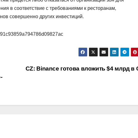
ния в соответствие с требованиями к ресторанам,
инов совершенно других инвестиций.
25/691c93859a794786d09827ac
CZ: Binance готова вложить $4 млрд в
-