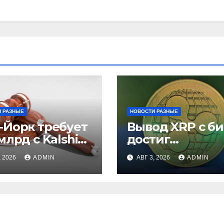
 РАЗНЫЕ
НОВОСТИ РАЗНЫЕ
-Йорк требует
Вывод XRP с б
млрд с Kalshi
достиг
незаконные
рекордного
, 2026
ADMIN
АВГ 3, 2026
ADMIN
вки
максимума за 5
лет