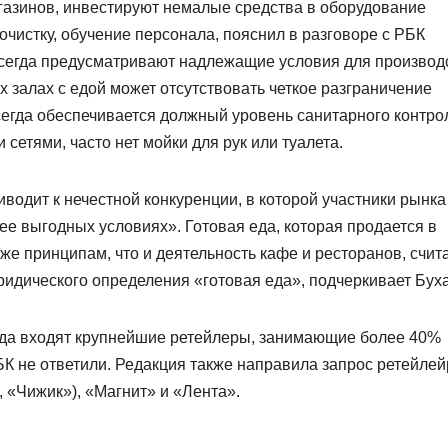
агазинов, инвестируют немалые средства в оборудование
чистку, обучение персонала, пояснил в разговоре с РБК
 всегда предусматривают надлежащие условия для производ
х залах с едой может отсутствовать четкое разграничение
сегда обеспечивается должный уровень санитарного контро
сетями, часто нет мойки для рук или туалета.
водит к нечестной конкуренции, в которой участники рынка
 выгодных условиях». Готовая еда, которая продается в
 же принципам, что и деятельность кафе и ресторанов, счит
ридического определения «готовая еда», подчеркивает Бух
уда входят крупнейшие ретейлеры, занимающие более 40%
БК не ответили. Редакция также направила запрос ретейле
, «Чижик»), «Магнит» и «Лента».