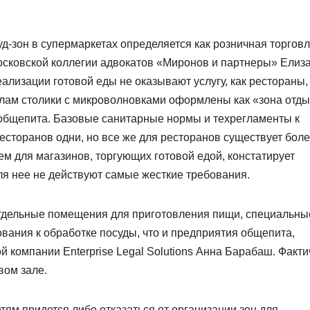
д-зон в супермаркетах определяется как розничная торговл
осковской коллегии адвокатов «Миронов и партнеры» Елиз
еализации готовой еды не оказывают услугу, как рестораны,
лам столики с микроволновками оформлены как «зона отд
е общепита. Базовые санитарные нормы и техрегламенты к
ресторанов одни, но все же для ресторанов существует бол
м для магазинов, торгующих готовой едой, констатирует
ля нее не действуют самые жесткие требования.
 отдельные помещения для приготовления пищи, специальны
вания к обработке посуды, что и предприятия общепита,
 компании Enterprise Legal Solutions Анна Барабаш. Факти
вом зале.
ям придется либо отказаться от организации зон для