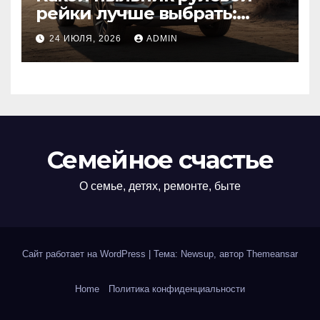
рейки лучше выбрать:
оригинальный или аналог,
24 ИЮЛЯ, 2026
ADMIN
резина или полиуретан
Семейное счастье
О семье, детях, ремонте, быте
Сайт работает на WordPress
|
Тема: Newsup, автор
Themeansar
Home
Политика конфиденциальности