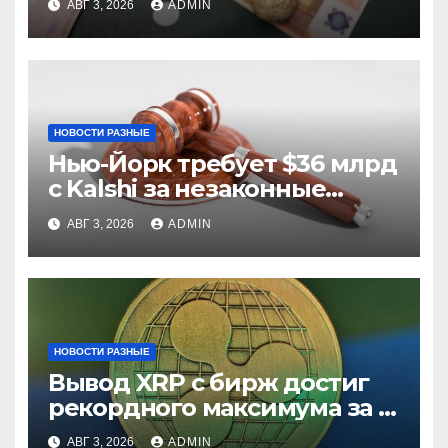
АВГ 3, 2026
ADMIN
НОВОСТИ РАЗНЫЕ
Нью-Йорк требует $36 млрд
с Kalshi за незаконные
ставки
АВГ 3, 2026
ADMIN
НОВОСТИ РАЗНЫЕ
Вывод XRP с бирж достиг
рекордного максимума за 5
лет
АВГ 3, 2026
ADMIN