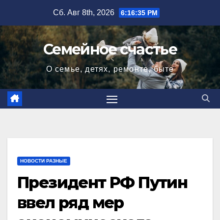
Перейти
Сб. Авг 8th, 2026
6:16:36 PM
к
содержимому
Семейное счастье
О семье, детях, ремонте, быте
НОВОСТИ РАЗНЫЕ
Президент РФ Путин
ввел ряд мер