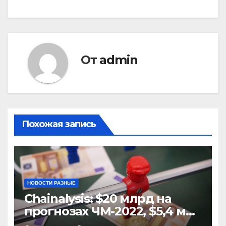
От
admin
Похожая запись
НОВОСТИ РАЗНЫЕ
Chainalysis: $20 млрд на
прогнозах ЧМ-2022, $5,4 млн
из них незаконные