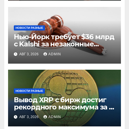
НОВОСТИ РАЗНЫЕ
Нью-Йорк требует $36 млрд
с Kalshi за незаконные
ставки
АВГ 3, 2026
ADMIN
НОВОСТИ РАЗНЫЕ
Вывод XRP с бирж достиг
рекордного максимума за 5
лет
АВГ 3, 2026
ADMIN