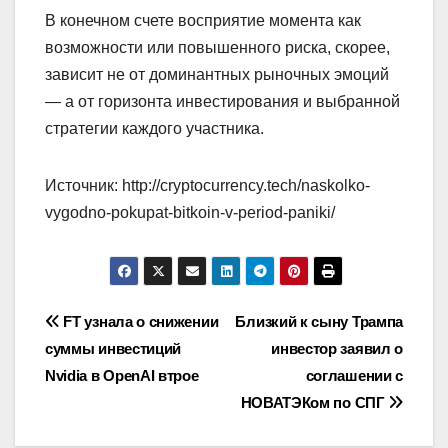
В конечном счете восприятие момента как
возможности или повышенного риска, скорее,
зависит не от доминантных рыночных эмоций
— а от горизонта инвестирования и выбранной
стратегии каждого участника.
Источник: http://cryptocurrency.tech/naskolko-
vygodno-pokupat-bitkoin-v-period-paniki/
Навигация
FT узнала о снижении
Близкий к сыну Трампа
суммы инвестиций
инвестор заявил о
по
Nvidia в OpenAI втрое
соглашении с
записям
НОВАТЭКом по СПГ