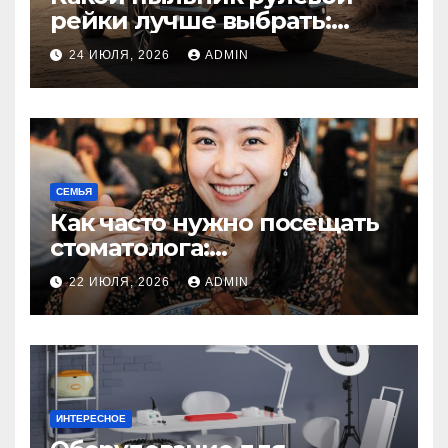
рейки лучше выбрать:
оригинальный или аналог,
24 ИЮЛЯ, 2026
ADMIN
резина или полиуретан
СЕМЬЯ
Как часто нужно посещать
стоматолога:
рекомендации для
22 ИЮЛЯ, 2026
ADMIN
здоровья зубов
ИНТЕРЕСНОЕ