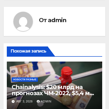
От
admin
Похожая запись
НОВОСТИ РАЗНЫЕ
Chainalysis: $20 млрд на
прогнозах ЧМ-2022, $5,4 млн
из них незаконные
АВГ 3, 2026
ADMIN