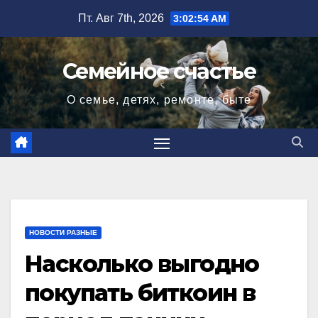
Перейти
Пт. Авг 7th, 2026
3:02:55 AM
к
содержимому
Семейное счастье
О семье, детях, ремонте, быте
НОВОСТИ РАЗНЫЕ
Насколько выгодно
покупать биткоин в