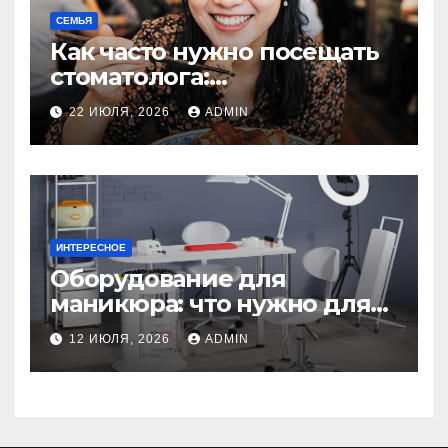
СЕМЬЯ
Как часто нужно посещать
стоматолога:
рекомендации для
22 ИЮЛЯ, 2026
ADMIN
здоровья зубов
ИНТЕРЕСНОЕ
Оборудование для
маникюра: что нужно для
идеального маникюра
12 ИЮЛЯ, 2026
ADMIN