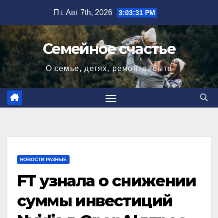
Перейти
Пт. Авг 7th, 2026
3:03:32 PM
к
содержимому
Семейное счастье
О семье, детях, ремонте, быте
НОВОСТИ РАЗНЫЕ
FT узнала о снижении
суммы инвестиций