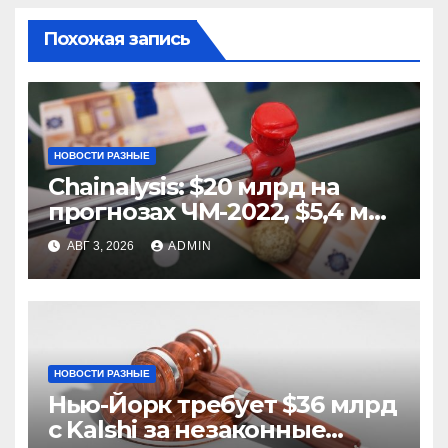
Похожая запись
НОВОСТИ РАЗНЫЕ
Chainalysis: $20 млрд на
прогнозах ЧМ-2022, $5,4 млн
из них незаконные
АВГ 3, 2026
ADMIN
НОВОСТИ РАЗНЫЕ
Нью-Йорк требует $36 млрд
с Kalshi за незаконные