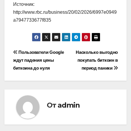
Источник:
http://www.rbc.ru/business/20/02/2026/6997e0949
a7947733677f835
Навигация
Пользователи Google
Насколько выгодно
ждут падения цены
покупать биткоин в
по
биткоина до нуля
период паники
записям
От
admin