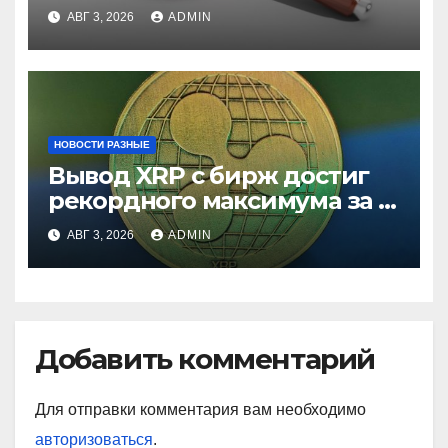
ставки
АВГ 3, 2026
ADMIN
НОВОСТИ РАЗНЫЕ
Вывод XRP с бирж достиг
рекордного максимума за 5
лет
АВГ 3, 2026
ADMIN
Добавить комментарий
Для отправки комментария вам необходимо
авторизоваться
.