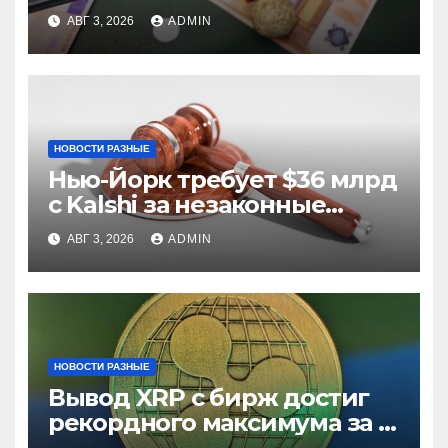
из них незаконные
АВГ 3, 2026
ADMIN
НОВОСТИ РАЗНЫЕ
Нью-Йорк требует $36 млрд
с Kalshi за незаконные
ставки
АВГ 3, 2026
ADMIN
НОВОСТИ РАЗНЫЕ
Вывод XRP с бирж достиг
рекордного максимума за 5
лет