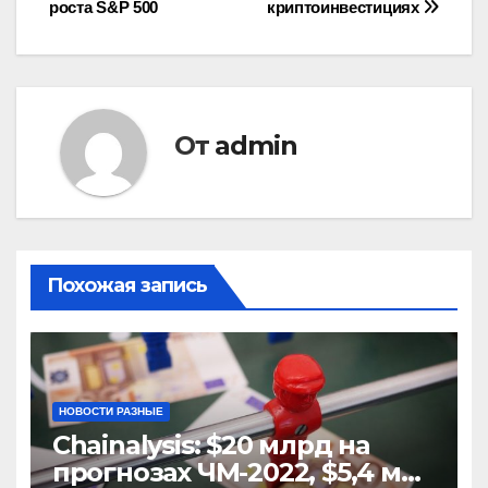
записям
роста S&P 500
криптоинвестициях
От
admin
Похожая запись
НОВОСТИ РАЗНЫЕ
Chainalysis: $20 млрд на
прогнозах ЧМ-2022, $5,4 млн