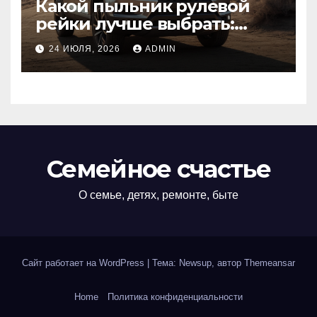
Какой пыльник рулевой
рейки лучше выбрать:
оригинальный или аналог,
24 ИЮЛЯ, 2026
ADMIN
резина или полиуретан
Семейное счастье
О семье, детях, ремонте, быте
Сайт работает на WordPress
|
Тема: Newsup, автор
Themeansar
Home
Политика конфиденциальности