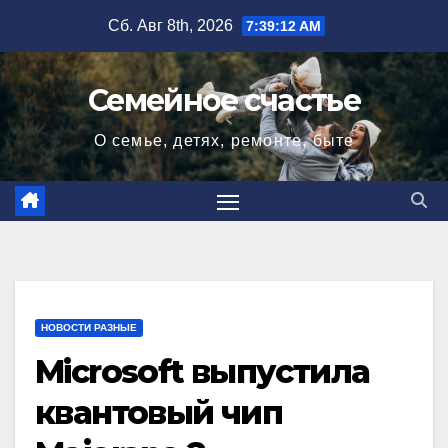
Перейти
Сб. Авг 8th, 2026
7:39:13 AM
к
содержимому
Семейное счастье
О семье, детях, ремонте, быте
НОВОСТИ РАЗНЫЕ
Microsoft выпустила
квантовый чип