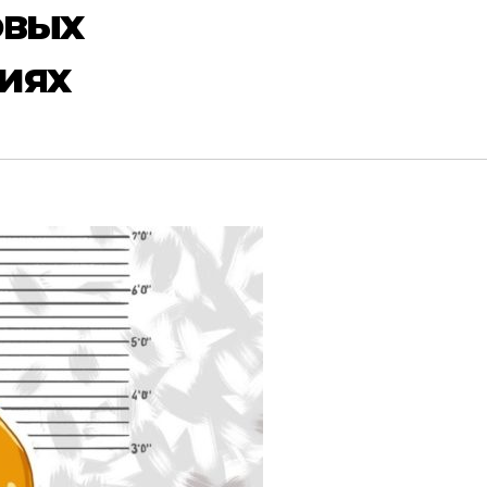
овых
иях