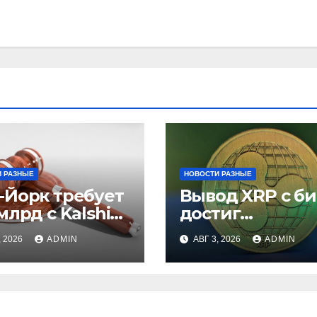
 РАЗНЫЕ
НОВОСТИ РАЗНЫЕ
-Йорк требует
Вывод XRP с б
млрд с Kalshi
достиг
незаконные
рекордного
, 2026
ADMIN
АВГ 3, 2026
ADMIN
вки
максимума за 5
лет