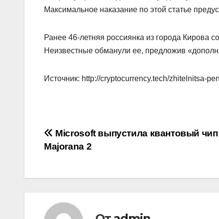
Максимальное наказание по этой статье преду
Ранее 46‑летняя россиянка из города Кирова 
Неизвестные обманули ее, предложив «дополн
Источник: http://cryptocurrency.tech/zhitelnitsa-pe
Навигация
Microsoft выпустила квантовый чип
Majorana 2
по
записям
От
admin