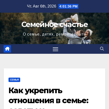
Перейти
Чт. Авг 6th, 2026
4:01:37 PM
к
содержимому
Семейное счастье
О семье, детях, ремонте, быте
СЕМЬЯ
Как укрепить
отношения в семье: