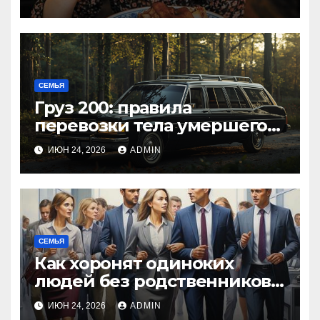
СЕМЬЯ
Груз 200: правила
перевозки тела умершего
по России и за границу
ИЮН 24, 2026
ADMIN
СЕМЬЯ
Как хоронят одиноких
людей без родственников:
порядок, закон
ИЮН 24, 2026
ADMIN