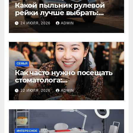
Какой пыльник рулевой
рейки лучше выбрать:
оригинальный или аналог,
24 ИЮЛЯ, 2026
ADMIN
резина или полиуретан
СЕМЬЯ
Как часто нужно посещать
стоматолога:
рекомендации для
22 ИЮЛЯ, 2026
ADMIN
здоровья зубов
ИНТЕРЕСНОЕ