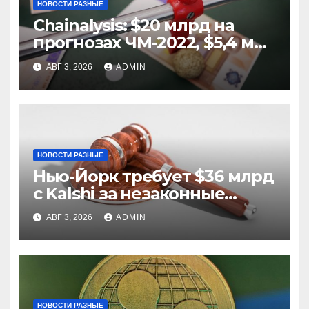
НОВОСТИ РАЗНЫЕ
Chainalysis: $20 млрд на
прогнозах ЧМ-2022, $5,4 млн
из них незаконные
АВГ 3, 2026
ADMIN
НОВОСТИ РАЗНЫЕ
Нью-Йорк требует $36 млрд
с Kalshi за незаконные
ставки
АВГ 3, 2026
ADMIN
НОВОСТИ РАЗНЫЕ