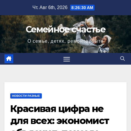
Перейти
Чт. Авг 6th, 2026
8:26:31 AM
к
содержимому
Семейное счастье
О семье, детях, ремонте, быте
НОВОСТИ РАЗНЫЕ
Красивая цифра не
для всех: экономист