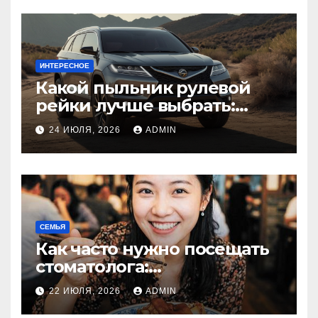
ИНТЕРЕСНОЕ
Какой пыльник рулевой
рейки лучше выбрать:
оригинальный или аналог,
24 ИЮЛЯ, 2026
ADMIN
резина или полиуретан
СЕМЬЯ
Как часто нужно посещать
стоматолога:
рекомендации для
22 ИЮЛЯ, 2026
ADMIN
здоровья зубов