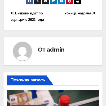
Навигация
Биткоин идет по
Убийца кедрача
сценарию 2022 года
по
записям
От
admin
Похожая запись