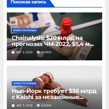
Похожая запись
НОВОСТИ РАЗНЫЕ
Chainalysis: $20 млрд на
прогнозах ЧМ-2022, $5,4 млн
из них незаконные
АВГ 3, 2026
ADMIN
НОВОСТИ РАЗНЫЕ
Нью-Йорк требует $36 млрд
с Kalshi за незаконные
ставки
АВГ 3, 2026
ADMIN