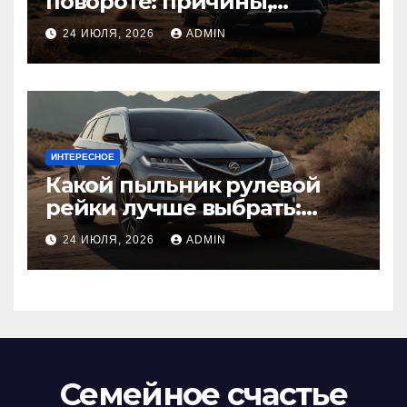
повороте: причины,
диагностика
24 ИЮЛЯ, 2026
ADMIN
ИНТЕРЕСНОЕ
Какой пыльник рулевой
рейки лучше выбрать:
оригинальный или аналог,
24 ИЮЛЯ, 2026
ADMIN
резина или полиуретан
Семейное счастье