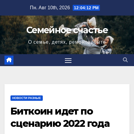
Перейти
Пн. Авг 10th, 2026
12:04:13 PM
к
содержимому
Семейное счастье
О семье, детях, ремонте, быте
НОВОСТИ РАЗНЫЕ
Биткоин идет по
сценарию 2022 года