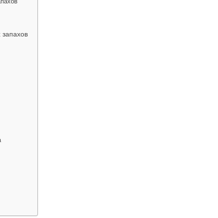
апахов
 запахов
а