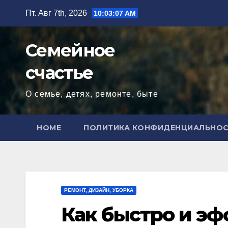
Перейти
Пт. Авг 7th, 2026
10:03:08 AM
к
содержимому
Семейное
счастье
О семье, детях, ремонте, быте
HOME
ПОЛИТИКА КОНФИДЕНЦИАЛЬНО
РЕМОНТ, ДИЗАЙН, УБОРКА
Как быстро и эф