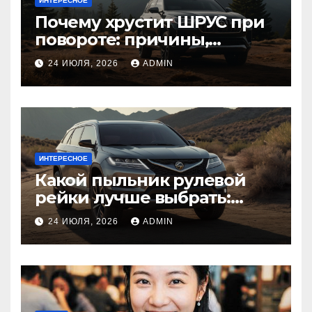
ИНТЕРЕСНОЕ
Почему хрустит ШРУС при
повороте: причины,
диагностика
24 ИЮЛЯ, 2026
ADMIN
ИНТЕРЕСНОЕ
Какой пыльник рулевой
рейки лучше выбрать:
оригинальный или аналог,
24 ИЮЛЯ, 2026
ADMIN
резина или полиуретан