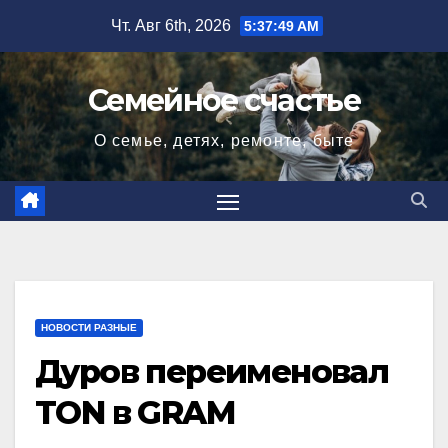
Перейти
Чт. Авг 6th, 2026
5:37:50 AM
к
содержимому
Семейное счастье
О семье, детях, ремонте, быте
НОВОСТИ РАЗНЫЕ
Дуров переименовал
TON в GRAM