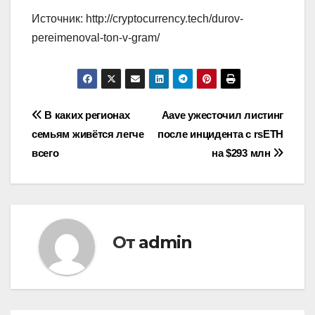
Источник: http://cryptocurrency.tech/durov-
pereimenoval-ton-v-gram/
Навигация
В каких регионах
Aave ужесточил листинг
семьям живётся легче
после инцидента с rsETH
по
всего
на $293 млн
записям
От
admin