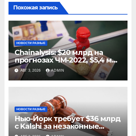
Похожая запись
НОВОСТИ РАЗНЫЕ
Chainalysis: $20 млрд на
прогнозах ЧМ-2022, $5,4 млн
из них незаконные
АВГ 3, 2026
ADMIN
НОВОСТИ РАЗНЫЕ
Нью-Йорк требует $36 млрд
с Kalshi за незаконные
ставки