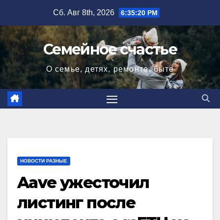
Перейти
Сб. Авг 8th, 2026
6:35:21 PM
к
содержимому
Семейное счастье
О семье, детях, ремонте, быте
НОВОСТИ РАЗНЫЕ
Aave ужесточил
листинг после