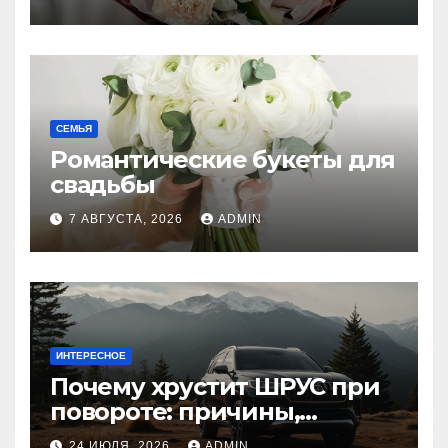
СЕМЬЯ
Романтические букеты для
свадьбы
7 АВГУСТА, 2026
ADMIN
ИНТЕРЕСНОЕ
Почему хрустит ШРУС при
повороте: причины,
диагностика
24 ИЮЛЯ, 2026
ADMIN