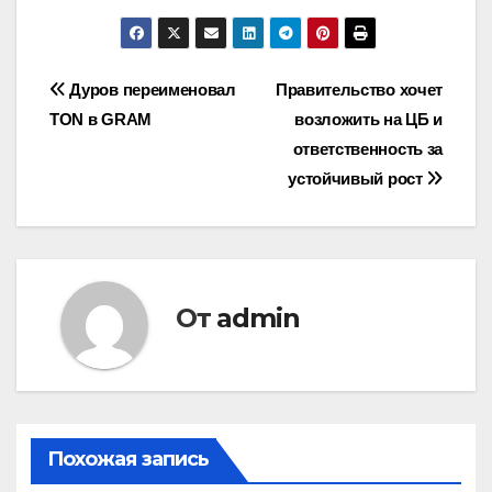
Навигация
Дуров переименовал
Правительство хочет
TON в GRAM
возложить на ЦБ и
по
ответственность за
записям
устойчивый рост
От
admin
Похожая запись