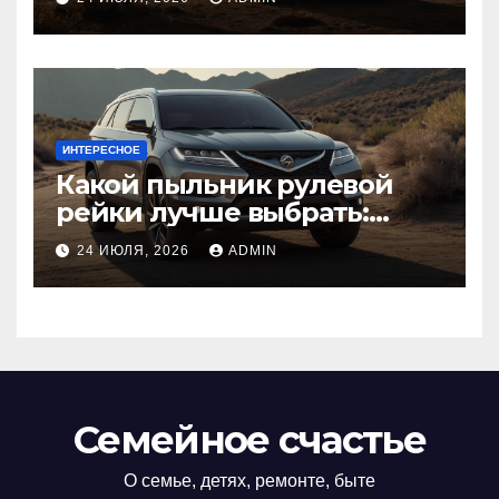
ИНТЕРЕСНОЕ
Какой пыльник рулевой
рейки лучше выбрать:
оригинальный или аналог,
24 ИЮЛЯ, 2026
ADMIN
резина или полиуретан
Семейное счастье
О семье, детях, ремонте, быте