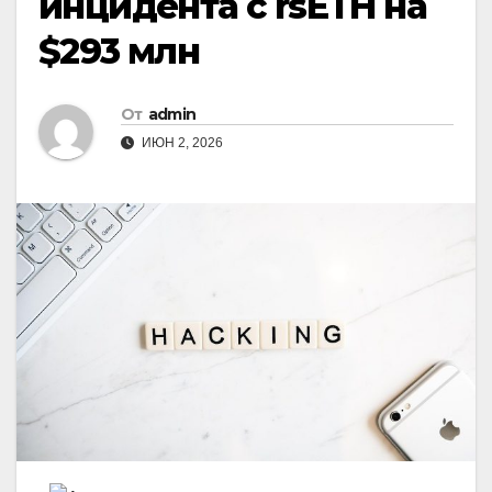
инцидента с rsETH на
$293 млн
От
admin
ИЮН 2, 2026