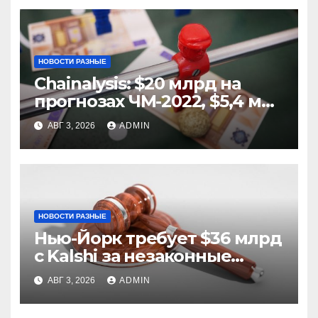
НОВОСТИ РАЗНЫЕ
Chainalysis: $20 млрд на
прогнозах ЧМ-2022, $5,4 млн
из них незаконные
АВГ 3, 2026
ADMIN
НОВОСТИ РАЗНЫЕ
Нью-Йорк требует $36 млрд
с Kalshi за незаконные
ставки
АВГ 3, 2026
ADMIN