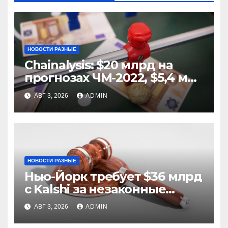
НОВОСТИ РАЗНЫЕ
Chainalysis: $20 млрд на
прогнозах ЧМ-2022, $5,4 млн
из них незаконные
АВГ 3, 2026
ADMIN
НОВОСТИ РАЗНЫЕ
Нью-Йорк требует $36 млрд
с Kalshi за незаконные
ставки
АВГ 3, 2026
ADMIN