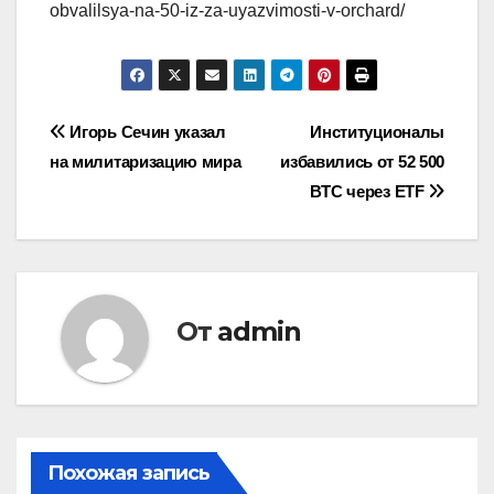
obvalilsya-na-50-iz-za-uyazvimosti-v-orchard/
Навигация
Игорь Сечин указал
Институционалы
на милитаризацию мира
избавились от 52 500
по
BTC через ETF
записям
От
admin
Похожая запись