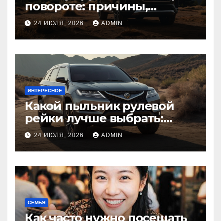
повороте: причины,
диагностика
24 ИЮЛЯ, 2026
ADMIN
ИНТЕРЕСНОЕ
Какой пыльник рулевой
рейки лучше выбрать:
оригинальный или аналог,
24 ИЮЛЯ, 2026
ADMIN
резина или полиуретан
СЕМЬЯ
Как часто нужно посещать