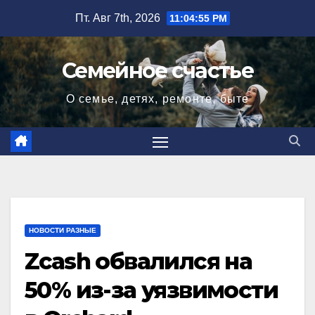
Перейти
Пт. Авг 7th, 2026
11:04:56 PM
к
содержимому
Семейное счастье
О семье, детях, ремонте, быте
НОВОСТИ РАЗНЫЕ
Zcash обвалился на
50% из-за уязвимости