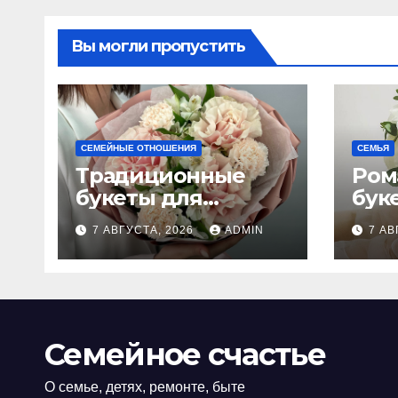
Вы могли пропустить
СЕМЕЙНЫЕ ОТНОШЕНИЯ
СЕМЬЯ
Традиционные
Ром
букеты для
бук
женщин
сва
7 АВГУСТА, 2026
ADMIN
7 АВ
Семейное счастье
О семье, детях, ремонте, быте