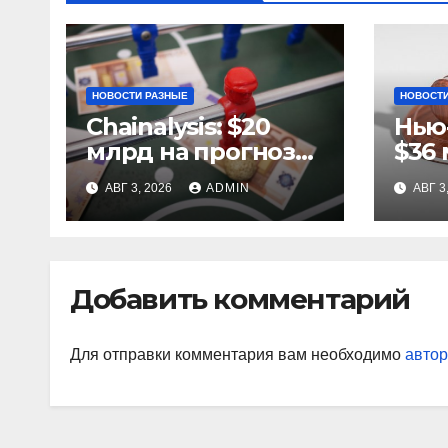
НОВОСТИ РАЗНЫЕ
НОВОСТИ
Chainalysis: $20
Нью
млрд на прогнозах
$36 
ЧМ-2022, $5,4 млн
за 
АВГ 3, 2026
ADMIN
АВГ 3
из них незаконные
ста
Добавить комментарий
Для отправки комментария вам необходимо
автор