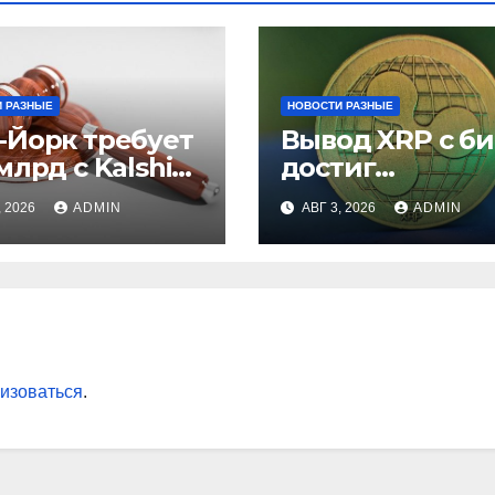
 РАЗНЫЕ
НОВОСТИ РАЗНЫЕ
-Йорк требует
Вывод XRP с б
млрд с Kalshi
достиг
незаконные
рекордного
, 2026
ADMIN
АВГ 3, 2026
ADMIN
вки
максимума за 5
лет
изоваться
.