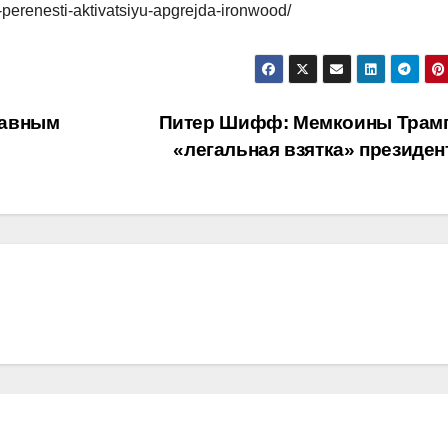
-perenesti-aktivatsiyu-apgrejda-ironwood/
главным
Питер Шифф: Мемкоины Трам
«легальная взятка» президе