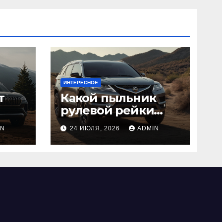
ИНТЕРЕСНОЕ
т
Какой пыльник
рулевой рейки
лучше выбрать:
IN
24 ИЮЛЯ, 2026
ADMIN
оригинальный
или аналог, резина
или полиуретан