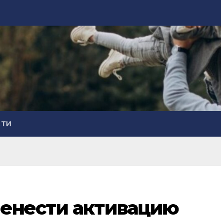
СТИ
ренести активацию