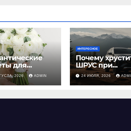
ИНТЕРЕСНОЕ
антические
Почему хрусти
еты для
ШРУС при
дьбы
повороте:
ГУСТА, 2026
ADMIN
24 ИЮЛЯ, 2026
ADM
причины,
диагностика