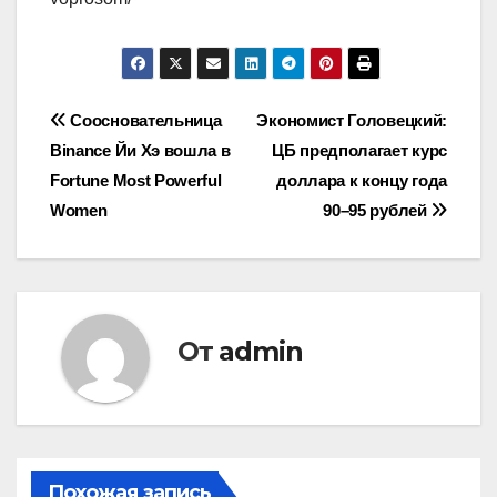
Навигация
Соосновательница
Экономист Головецкий:
Binance Йи Хэ вошла в
ЦБ предполагает курс
по
Fortune Most Powerful
доллара к концу года
записям
Women
90–95 рублей
От
admin
Похожая запись