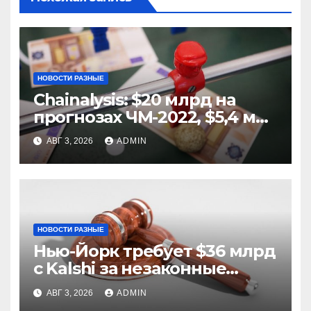
НОВОСТИ РАЗНЫЕ
Chainalysis: $20 млрд на
прогнозах ЧМ-2022, $5,4 млн
из них незаконные
АВГ 3, 2026
ADMIN
НОВОСТИ РАЗНЫЕ
Нью-Йорк требует $36 млрд
с Kalshi за незаконные
ставки
АВГ 3, 2026
ADMIN