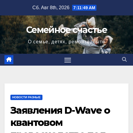
Перейти
Сб. Авг 8th, 2026
7:11:50 AM
к
содержимому
Семейное счастье
О семье, детях, ремонте, быте
НОВОСТИ РАЗНЫЕ
Заявления D-Wave о
квантовом