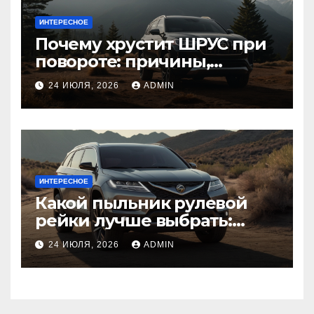
ИНТЕРЕСНОЕ
Почему хрустит ШРУС при
повороте: причины,
диагностика
24 ИЮЛЯ, 2026
ADMIN
ИНТЕРЕСНОЕ
Какой пыльник рулевой
рейки лучше выбрать:
оригинальный или аналог,
24 ИЮЛЯ, 2026
ADMIN
резина или полиуретан