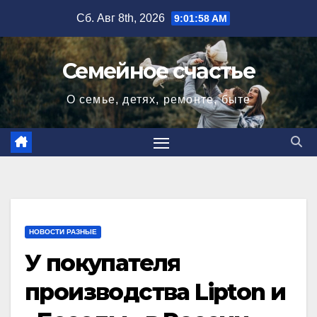
Перейти
Сб. Авг 8th, 2026
9:01:59 AM
к
содержимому
Семейное счастье
О семье, детях, ремонте, быте
НОВОСТИ РАЗНЫЕ
У покупателя
производства Lipton и