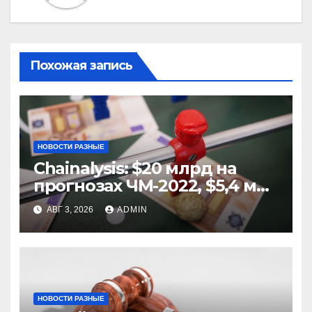
Похожая запись
НОВОСТИ РАЗНЫЕ
Chainalysis: $20 млрд на
прогнозах ЧМ-2022, $5,4 млн
из них незаконные
АВГ 3, 2026
ADMIN
НОВОСТИ РАЗНЫЕ