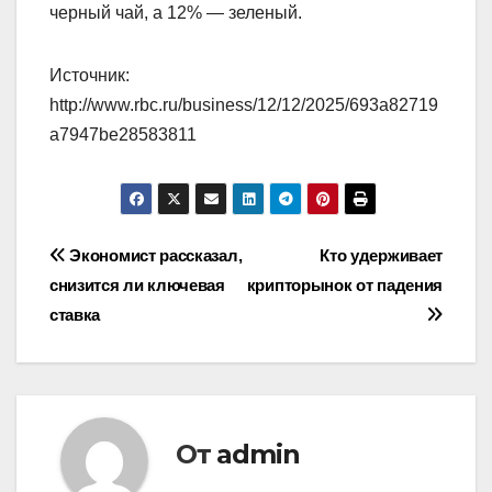
черный чай, а 12% — зеленый.
Источник:
http://www.rbc.ru/business/12/12/2025/693a82719
a7947be28583811
Навигация
Экономист рассказал,
Кто удерживает
снизится ли ключевая
крипторынок от падения
по
ставка
записям
От
admin