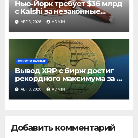
Нью-Йорк требует $36 млрд
с Kalshi за незаконные
ставки
АВГ 3, 2026
ADMIN
НОВОСТИ РАЗНЫЕ
Вывод XRP с бирж достиг
рекордного максимума за 5
лет
АВГ 3, 2026
ADMIN
Добавить комментарий