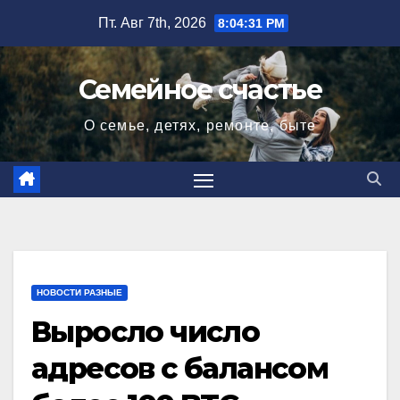
Перейти
Пт. Авг 7th, 2026
8:04:32 PM
к
содержимому
Семейное счастье
О семье, детях, ремонте, быте
НОВОСТИ РАЗНЫЕ
Выросло число
адресов с балансом