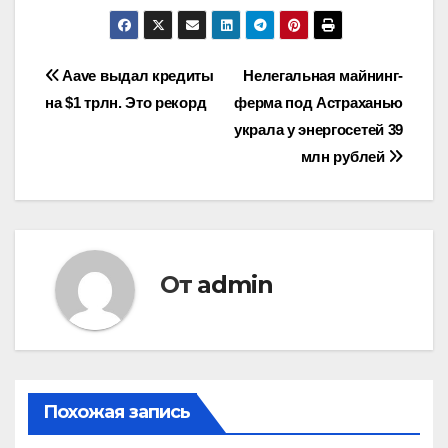
Навигация
Aave выдал кредиты
Нелегальная майнинг-
на $1 трлн. Это рекорд
ферма под Астраханью
по
украла у энергосетей 39
записям
млн рублей
От
admin
Похожая запись