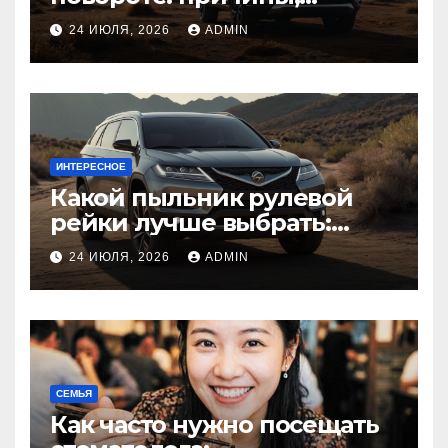
диагностика
24 ИЮЛЯ, 2026
ADMIN
ИНТЕРЕСНОЕ
Какой пыльник рулевой
рейки лучше выбрать:
оригинальный или аналог,
24 ИЮЛЯ, 2026
ADMIN
резина или полиуретан
СЕМЬЯ
Как часто нужно посещать