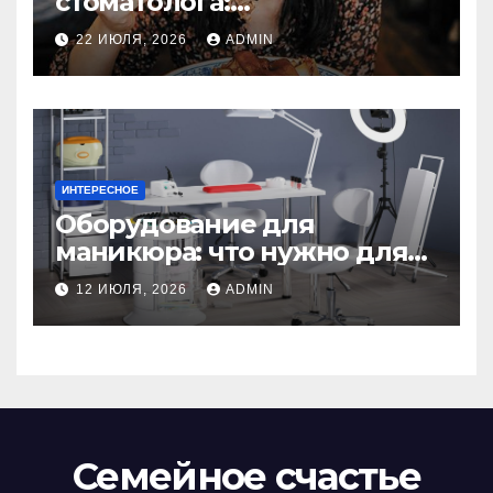
стоматолога:
рекомендации для
22 ИЮЛЯ, 2026
ADMIN
здоровья зубов
ИНТЕРЕСНОЕ
Оборудование для
маникюра: что нужно для
идеального маникюра
12 ИЮЛЯ, 2026
ADMIN
Семейное счастье