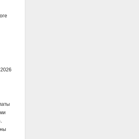
оге
 2026
латы
ими
.
ины