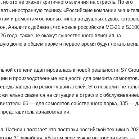
, но это не окажет критичного влияния на отрасль. По его
ивать иностранную технику. «Российские компании значител
там и ремонтам основных типов воздушных судов, которы
н. Аналитик добавил, что новые российские МС-21 и SJ100
26 года, также не окажут существенного влияния на
ьшую долю в общем парке и первое время будут летать мен
тельной степени адаптировалась к новой реальности. S7 Gro
ии и производственные мощности для ремонта самолетов.
редь завода по ремонту двигателей. Это позволит не толь
ожительно скажется на ситуации в отрасли с обслуживание
двигатель: 66 — для самолетов собственного парка, 335 — д
 представитель авиакомпании.
ья Шатилин полагает, что поставки российской техники в 20
ртом 31 декабря». «В этом деле лучше не торопиться», —