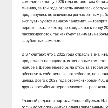
самолетов к концу 2026 года встанет «на бетон»
мнению, за три года отрасль научилась обслуж
продвинулись по ключевым регламентным рабо
эксплуатируются авиакомпаниями», — говорит о
первые поставки которых ожидаются к концу 20
пассажиропоток, так как будут занимать небол
зарубежных самолетов.
В S7 считают, что с 2022 года отрасль в значи
продолжает наращивать инженерные компетенц
ноябре в Шереметьево была открыта вторая оче
обеспечить собственные потребности, но и пол
целом. Всего с 2022 года отремонтирован 401 
других российских перевозчиков», — рассказал
Главный редактор портала Frequentflyers.ru Ил
году «могут ограничиться одним переданным бо