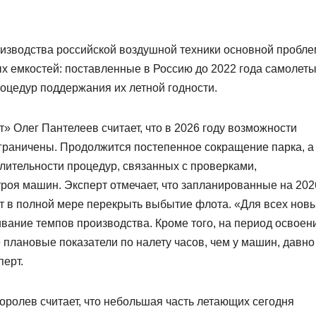
роизводства российской воздушной техники основной пробл
х емкостей: поставленные в Россию до 2022 года самолет
роцедур поддержания их летной годности.
 Олег Пантелеев считает, что в 2026 году возможности
граничены. Продолжится постепенное сокращение парка, а
длительности процедур, связанных с проверками,
оя машин. Эксперт отмечает, что запланированные на 202
ут в полной мере перекрыть выбытие флота. «Для всех нов
ание темпов производства. Кроме того, на период освоен
плановые показатели по налету часов, чем у машин, давно
ерт.
оролев считает, что небольшая часть летающих сегодня