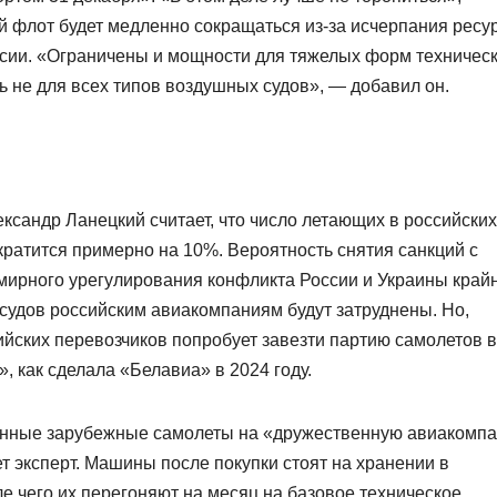
й флот будет медленно сокращаться из-за исчерпания ресу
ссии. «Ограничены и мощности для тяжелых форм техничес
 не для всех типов воздушных судов», — добавил он.
ександр Ланецкий считает, что число летающих в российских
кратится примерно на 10%. Вероятность снятия санкций с
 мирного урегулирования конфликта России и Украины край
судов российским авиакомпаниям будут затруднены. Но,
сийских перевозчиков попробует завезти партию самолетов в
, как сделала «Белавиа» в 2024 году.
жанные зарубежные самолеты на «дружественную авиакомп
т эксперт. Машины после покупки стоят на хранении в
ле чего их перегоняют на месяц на базовое техническое