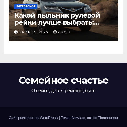
ИНТЕРЕСНОЕ
Какой пыльник рулевой
рейки лучше выбрать:
оригинальный или аналог,
24 ИЮЛЯ, 2026
ADMIN
резина или полиуретан
Семейное счастье
О семье, детях, ремонте, быте
Сайт работает на WordPress
|
Тема: Newsup, автор
Themeansar