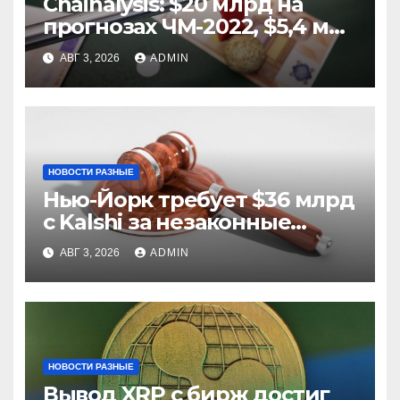
Chainalysis: $20 млрд на
прогнозах ЧМ-2022, $5,4 млн
из них незаконные
АВГ 3, 2026
ADMIN
НОВОСТИ РАЗНЫЕ
Нью-Йорк требует $36 млрд
с Kalshi за незаконные
ставки
АВГ 3, 2026
ADMIN
НОВОСТИ РАЗНЫЕ
Вывод XRP с бирж достиг