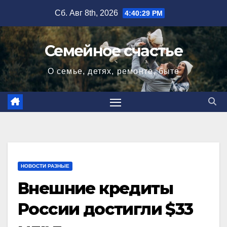
Перейти
Сб. Авг 8th, 2026
4:40:30 PM
к
содержимому
Семейное счастье
О семье, детях, ремонте, быте
НОВОСТИ РАЗНЫЕ
Внешние кредиты
России достигли $33