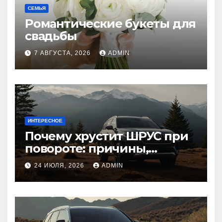
СЕМЬЯ
Романтические букеты для
свадьбы
7 АВГУСТА, 2026
ADMIN
ИНТЕРЕСНОЕ
Почему хрустит ШРУС при
повороте: причины,
диагностика
24 ИЮЛЯ, 2026
ADMIN