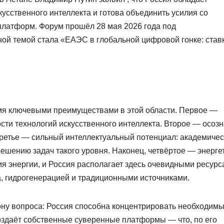
усственного интеллекта и готова объединить усилия со
латформ. Форум прошёл 28 мая 2026 года под
ной темой стала «ЕАЭС в глобальной цифровой гонке: став
ьмя ключевыми преимуществами в этой области. Первое —
ти технологий искусственного интеллекта. Второе — осоз
 Третье — сильный интеллектуальный потенциал: академиче
решению задач такого уровня. Наконец, четвёртое — энерге
я энергии, и Россия располагает здесь очевидными ресурс
, гидрогенерацией и традиционными источниками.
ону вопроса: Россия способна концентрировать необходим
оздаёт собственные суверенные платформы — что, по его