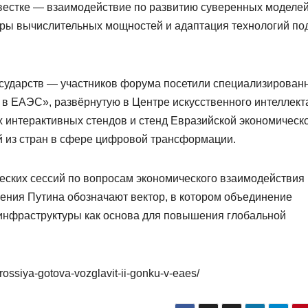
овестке — взаимодействие по развитию суверенных моделей
ры вычислительных мощностей и адаптация технологий по
осударств — участников форума посетили специализирован
 в ЕАЭС», развёрнутую в Центре искусственного интеллект
х интерактивных стендов и стенд Евразийской экономическ
й из стран в сфере цифровой трансформации.
ских сессий по вопросам экономического взаимодействия 
ления Путина обозначают вектор, в котором объединение
инфраструктуры как основа для повышения глобальной
-rossiya-gotova-vozglavit-ii-gonku-v-eaes/