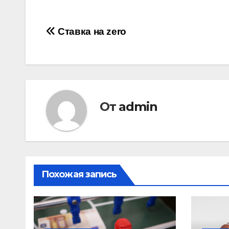
Навигация
Ставка на zero
по
записям
От
admin
Похожая запись