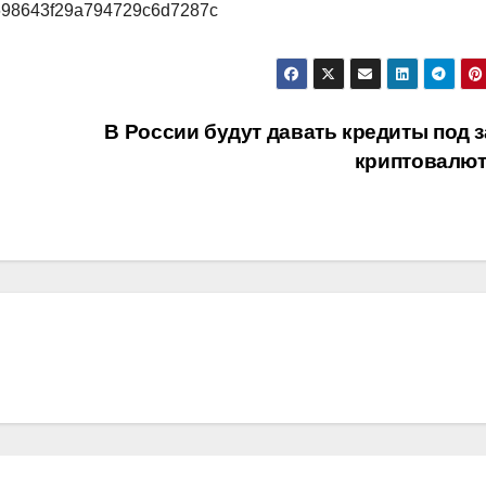
6/698643f29a794729c6d7287c
В России будут давать кредиты под з
криптовалю