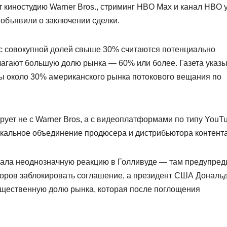
ет киностудию Warner Bros., стриминг HBO Max и канал HBO 
и объявили о заключении сделки.
с совокупной долей свыше 30% считаются потенциально
лагают большую долю рынка — 60% или более. Газета указы
бы около 30% американского рынка потокового вещания по
рирует не с Warner Bros, а с видеоплатформами по типу YouTu
икальное объединение продюсера и дистрибьютора контента
вала неоднозначную реакцию в Голливуде — там предупред
яторов заблокировать соглашение, а президент США Дональ
 существенную долю рынка, которая после поглощения