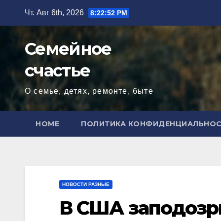
Перейти
Чт. Авг 6th, 2026
8:22:54 PM
к
содержимому
Семейное
счастье
О семье, детях, ремонте, быте
HOME
ПОЛИТИКА КОНФИДЕНЦИАЛЬНО
НОВОСТИ РАЗНЫЕ
В США заподозри