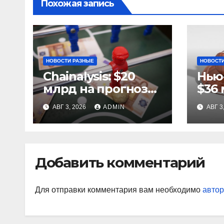
Похожая запись
НОВОСТИ РАЗНЫЕ
НОВОСТИ
Chainalysis: $20
Нью
млрд на прогнозах
$36 
ЧМ-2022, $5,4 млн
за 
АВГ 3, 2026
ADMIN
АВГ 3
из них незаконные
ста
Добавить комментарий
Для отправки комментария вам необходимо
автор