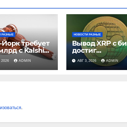
 РАЗНЫЕ
НОВОСТИ РАЗНЫЕ
-Йорк требует
Вывод XRP с б
млрд с Kalshi
достиг
незаконные
рекордного
, 2026
ADMIN
АВГ 3, 2026
ADMIN
вки
максимума за 5
лет
изоваться
.