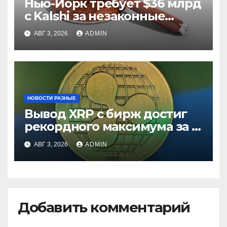
Нью-Йорк требует $36 млрд
с Kalshi за незаконные
ставки
АВГ 3, 2026
ADMIN
НОВОСТИ РАЗНЫЕ
Вывод XRP с бирж достиг
рекордного максимума за 5
лет
АВГ 3, 2026
ADMIN
Добавить комментарий