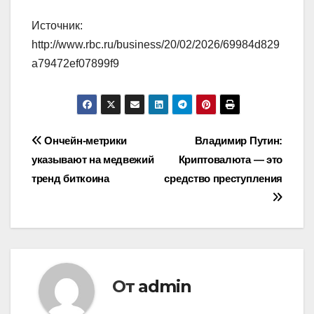
Источник:
http://www.rbc.ru/business/20/02/2026/69984d829
a79472ef07899f9
Навигация
Ончейн-метрики
Владимир Путин:
указывают на медвежий
Криптовалюта — это
по
тренд биткоина
средство преступления
записям
От
admin