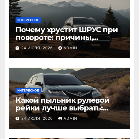
ИНТЕРЕСНОЕ
Почему хрустит ШРУС при
повороте: причины,
диагностика
24 ИЮЛЯ, 2026
ADMIN
ИНТЕРЕСНОЕ
Какой пыльник рулевой
рейки лучше выбрать:
оригинальный или аналог,
24 ИЮЛЯ, 2026
ADMIN
резина или полиуретан