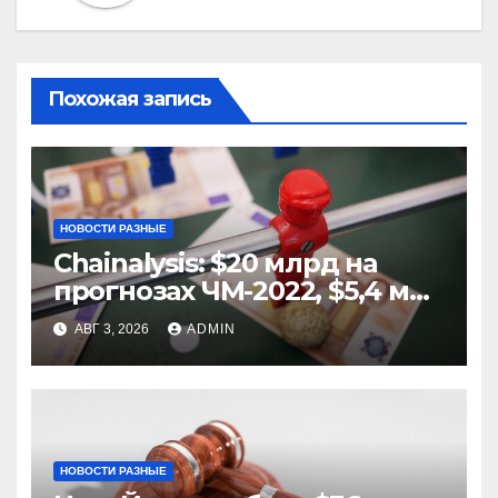
Похожая запись
НОВОСТИ РАЗНЫЕ
Chainalysis: $20 млрд на
прогнозах ЧМ-2022, $5,4 млн
из них незаконные
АВГ 3, 2026
ADMIN
НОВОСТИ РАЗНЫЕ