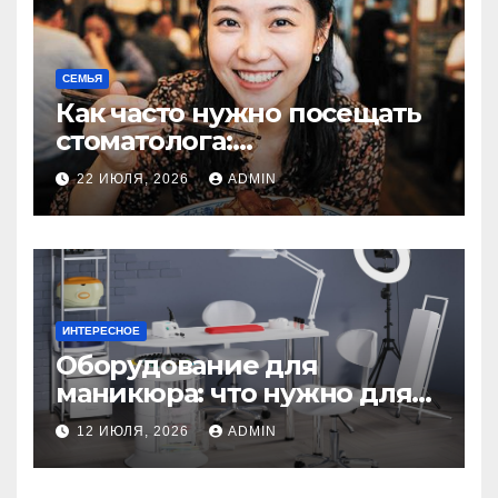
СЕМЬЯ
Как часто нужно посещать
стоматолога:
рекомендации для
22 ИЮЛЯ, 2026
ADMIN
здоровья зубов
ИНТЕРЕСНОЕ
Оборудование для
маникюра: что нужно для
идеального маникюра
12 ИЮЛЯ, 2026
ADMIN